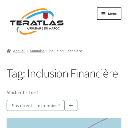
Aller
Aller
Menu
à
au
la
contenu
navigation
Accueil
Accueil
Annuaire
Inclusion Financière
Ajouter une fiche
Tag: Inclusion Financière
Annuaire
Régions et villes
Afficher 1 - 1 de 1
Mon compte
Plus récents en premier