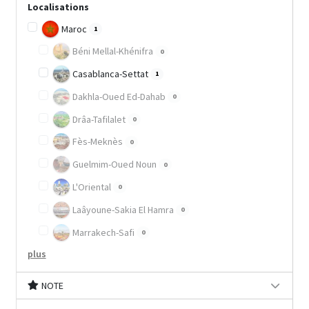
Localisations
Maroc
1
Béni Mellal-Khénifra
0
Casablanca-Settat
1
Dakhla-Oued Ed-Dahab
0
Drâa-Tafilalet
0
Fès-Meknès
0
Guelmim-Oued Noun
0
L'Oriental
0
Laâyoune-Sakia El Hamra
0
Marrakech-Safi
0
plus
NOTE