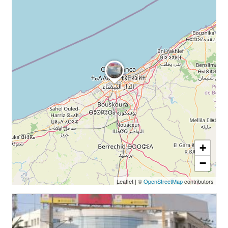
+
−
Leaflet
|
©
OpenStreetMap
contributors