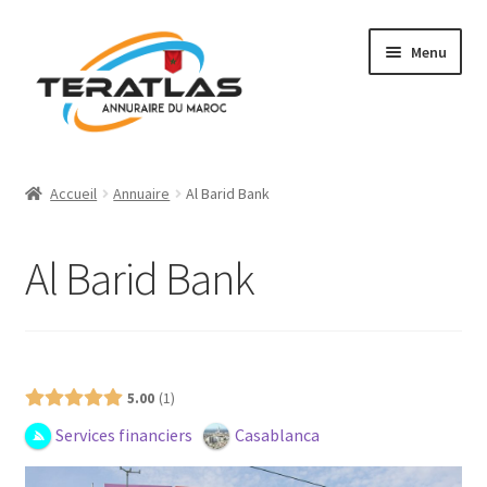
Aller
Aller
Menu
à
au
la
contenu
navigation
Accueil
Accueil
Annuaire
Al Barid Bank
Ajouter une fiche
Al Barid Bank
Annuaire
Régions et villes
Présence (Gratuit)
Mon compte
5.00
1
Services financiers
Casablanca