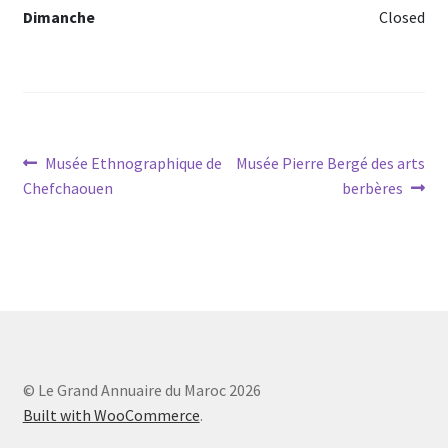
Dimanche
Closed
Navigation
Article
Article
Musée Ethnographique de
Musée Pierre Bergé des arts
précédent :
suivant :
Chefchaouen
berbères
de
l’article
© Le Grand Annuaire du Maroc 2026
Built with WooCommerce
.