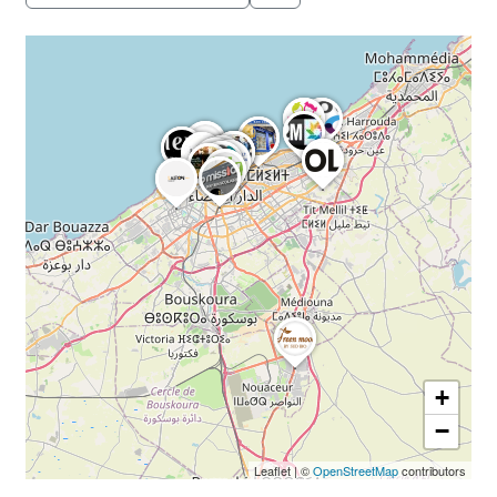
+
−
Leaflet
|
©
OpenStreetMap
contributors