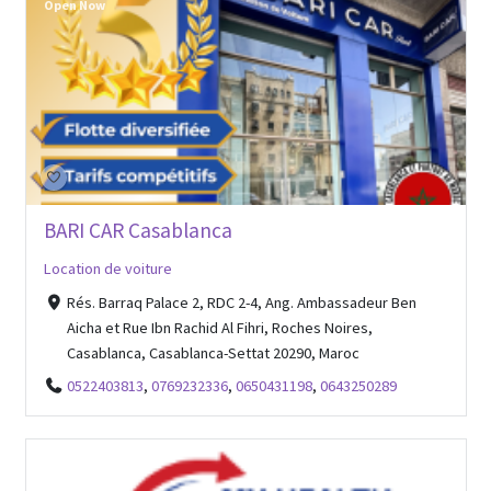
Open Now
BARI CAR Casablanca
Location de voiture
Rés. Barraq Palace 2, RDC 2-4, Ang. Ambassadeur Ben
Aicha et Rue Ibn Rachid Al Fihri, Roches Noires,
Casablanca, Casablanca-Settat 20290, Maroc
0522403813
,
0769232336
,
0650431198
,
0643250289
Open Now