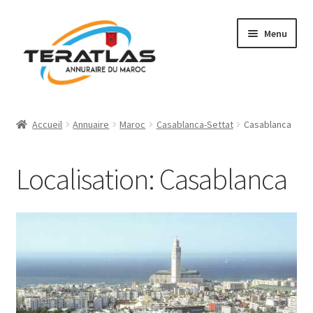
Aller
Aller
Menu
à
au
la
contenu
navigation
Accueil
Accueil
Annuaire
Maroc
Casablanca-Settat
Casablanca
Ajouter une fiche
Localisation: Casablanca
Annuaire
Régions et villes
Mon compte