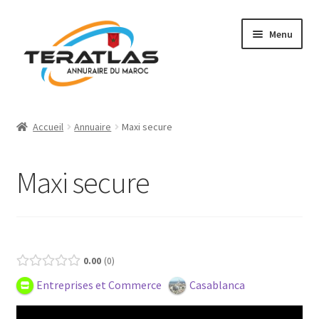
Aller
Aller
Menu
à
au
la
contenu
navigation
Accueil
Accueil
Annuaire
Maxi secure
Ajouter une fiche
Maxi secure
Annuaire
Régions et villes
Présence (Gratuit)
Mon compte
0.00
0
Entreprises et Commerce
Casablanca