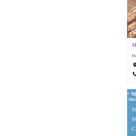
M
Ma
O