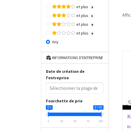
et plus
3
Affi
et plus
5
et plus
9
et plus
9
Any
O
INFORMATIONS D'ENTREPRISE
Date de création de
l'entreprise
Fourchette de prix
$ 0
$ 100
K
0
25
50
75
100
Bo