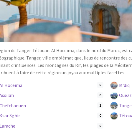
égion de Tanger-Tétouan-Al Hoceïma, dans le nord du Maroc, est car
éographique. Tanger, ville emblématique, lieux de rencontre des 
inant d’influences. Les montagnes du Rif, les plages de la Médite
ribuent à faire de cette région un joyau aux multiples facettes.
Al Hoceïma
M'diq
0
Assilah
Ouezz
0
Chefchaouen
Tange
2
Ksar Sghir
Tétou
0
Larache
0