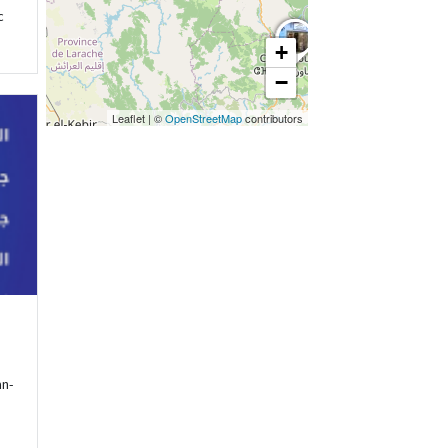
c
+
−
Leaflet
|
©
OpenStreetMap
contributors
an-