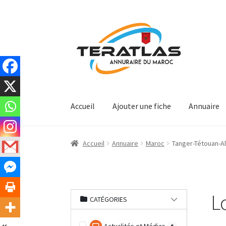
Aller
Aller
à
au
la
contenu
navigation
Accueil
Ajouter une fiche
Annuaire
Accueil
Annuaire
Maroc
Tanger-Tétouan-A
L
CATÉGORIES
6