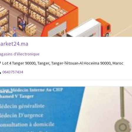
arket24.ma
gasins d'électronique
Lot 4 Tanger 90000, Tanger, Tanger-Tétouan-Al Hoceïma 90000, Maroc
0643757434
pen Now