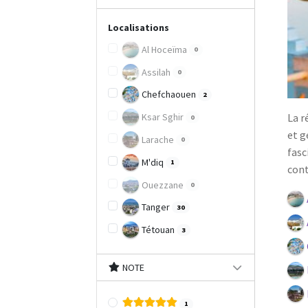
Localisations
Al Hoceïma
0
Assilah
0
Chefchaouen
2
La r
Ksar Sghir
0
et g
Larache
0
fasc
M'diq
1
cont
Ouezzane
0
Tanger
30
Tétouan
3
NOTE
1