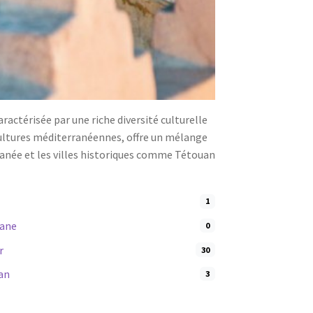
actérisée par une riche diversité culturelle
cultures méditerranéennes, offre un mélange
rranée et les villes historiques comme Tétouan
1
ane
0
r
30
an
3