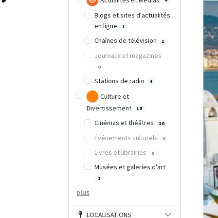
Actualités et Médias
Blogs et sites d'actualités
en ligne
1
Chaînes de télévision
1
Journaux et magazines
0
Stations de radio
4
Culture et
Divertissement
19
Cinémas et théâtres
10
Événements culturels
0
Livres et librairies
0
Musées et galeries d'art
1
plus
LOCALISATIONS