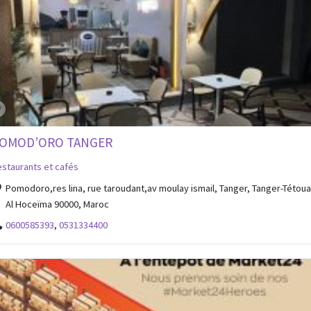
OMOD’ORO TANGER
staurants et cafés
Pomodoro,res lina, rue taroudant,av moulay ismail, Tanger, Tanger-Tétoua
Al Hoceïma 90000, Maroc
0600585393
,
0531334400