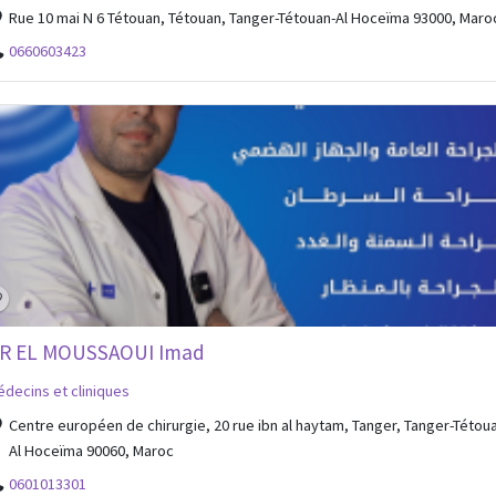
Rue 10 mai N 6 Tétouan, Tétouan, Tanger-Tétouan-Al Hoceïma 93000, Maro
0660603423
R EL MOUSSAOUI Imad
decins et cliniques
Centre européen de chirurgie, 20 rue ibn al haytam, Tanger, Tanger-Tétou
Al Hoceïma 90060, Maroc
0601013301