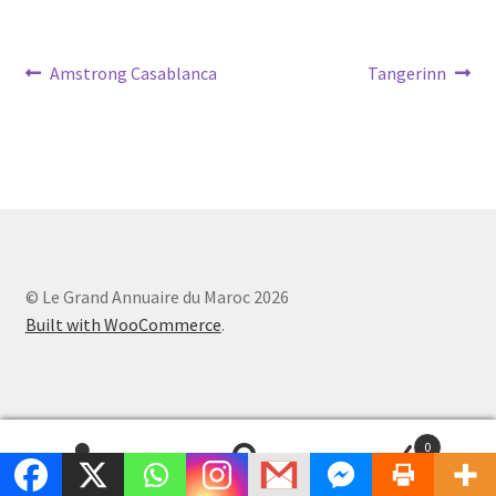
Navigation
Article
Article
Amstrong Casablanca
Tangerinn
précédent :
suivant :
de
l’article
© Le Grand Annuaire du Maroc 2026
Built with WooCommerce
.
0
Recherche
Recherche