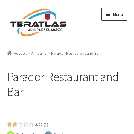
Aller
Aller
Menu
à
au
la
contenu
navigation
Accueil
Accueil
Annuaire
Parador Restaurant and Bar
Ajouter une fiche
Parador Restaurant and
Annuaire
Bar
Régions et villes
Mon compte
Open Now
Présence (Gratuit)
2.00
1