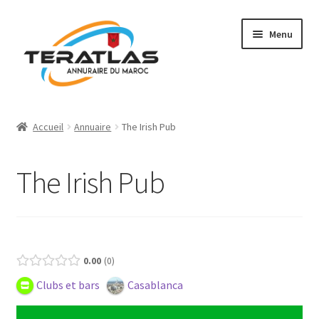
Aller
Aller
Menu
à
au
la
contenu
navigation
Accueil
Accueil
Annuaire
The Irish Pub
Ajouter une fiche
The Irish Pub
Annuaire
Régions et villes
Présence (Gratuit)
Mon compte
0.00
0
Clubs et bars
Casablanca