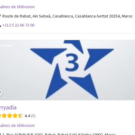
aînes de télévision
Route de Rabat, Aïn Sebaâ, Casablanca, Casablanca-Settat 20254, Maroc
+212 5 22 66 73 00
atured
rryadia
4.4
5
aînes de télévision
1, Rue Al Brihi B.P. 1042, Rabat, Rabat-Salé-Kénitra 10002, Maroc