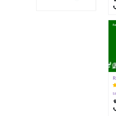
Fe
R
St