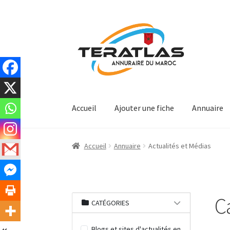
Aller
Aller
à
au
la
contenu
navigation
Accueil
Ajouter une fiche
Annuaire
Accueil
Annuaire
Actualités et Médias
C
CATÉGORIES
Blogs et sites d'actualités en