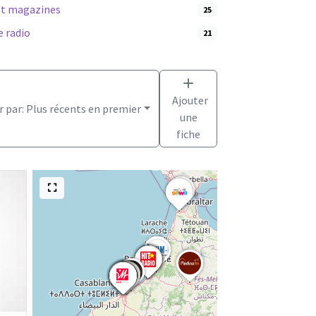
et magazines
25
e radio
21
Ajouter
r par:
Plus récents en premier
une
fiche