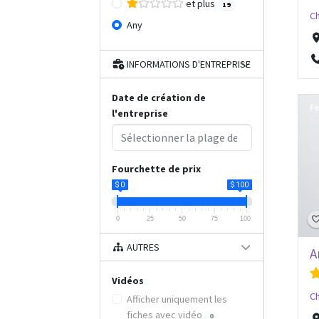
et plus
19
Ch
Any
INFORMATIONS D'ENTREPRISE
Date de création de
Fe
l'entreprise
Fourchette de prix
$ 0
$ 100
0
25
50
75
100
AUTRES
A
Vidéos
Ch
Afficher uniquement les
fiches avec vidéo
0