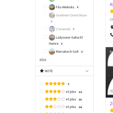
A
Fès-Meknès
1
Guelmim-Oued Noun
Ch
0
L'Oriental
0
Laâyoune-Sakia El
Hamra
1
Marrakech-Safi
1
Fe
plus
NOTE
7
et plus
12
et plus
15
2
et plus
16