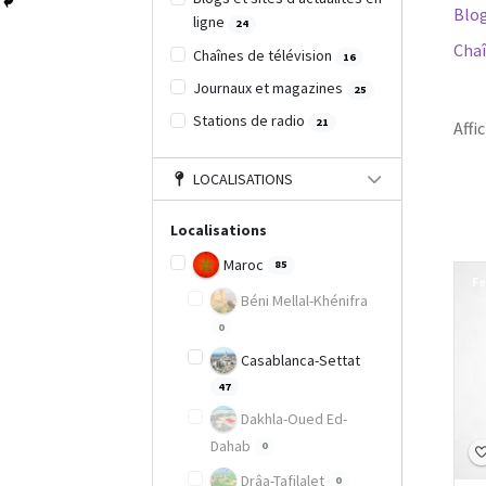
Blog
ligne
24
Chaî
Chaînes de télévision
16
Journaux et magazines
25
Stations de radio
21
Affi
LOCALISATIONS
Localisations
Maroc
85
Fe
Béni Mellal-Khénifra
0
Casablanca-Settat
47
Dakhla-Oued Ed-
Dahab
0
Drâa-Tafilalet
0