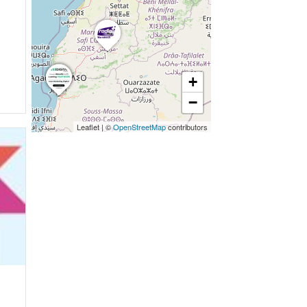
+
−
Leaflet
|
©
OpenStreetMap
contributors