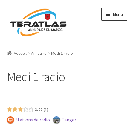
Aller
Aller
Menu
à
au
la
contenu
navigation
Accueil
Accueil
Annuaire
Medi 1 radio
Ajouter une fiche
Medi 1 radio
Annuaire
Régions et villes
Présence (Gratuit)
Mon compte
3.00
1
Stations de radio
Tanger