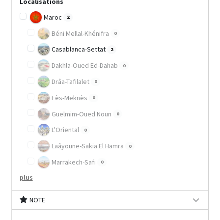
Localisations
Maroc
2
Béni Mellal-Khénifra
0
Casablanca-Settat
2
Dakhla-Oued Ed-Dahab
0
Drâa-Tafilalet
0
Fès-Meknès
0
Guelmim-Oued Noun
0
L'Oriental
0
Laâyoune-Sakia El Hamra
0
Marrakech-Safi
0
plus
NOTE