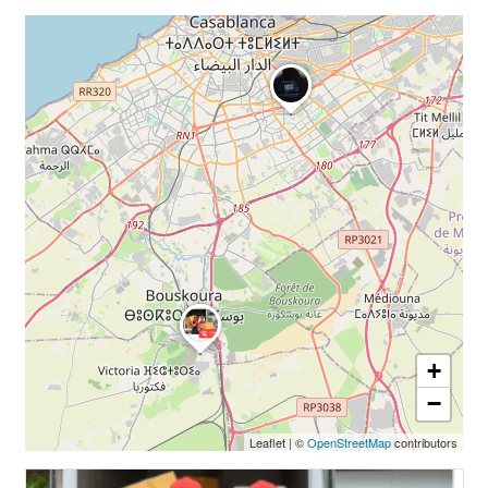
+
−
Leaflet
|
©
OpenStreetMap
contributors