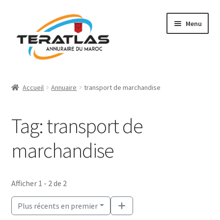
Aller
Aller
Menu
à
au
la
contenu
navigation
Accueil
Accueil
Annuaire
transport de marchandise
Ajouter une fiche
Tag: transport de
Annuaire
marchandise
Régions et villes
Mon compte
Afficher 1 - 2 de 2
Plus récents en premier