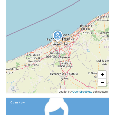
+
−
Leaflet
|
©
OpenStreetMap
contributors
Open Now