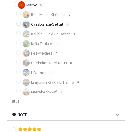
Maroc
1
Béni Mellal-Khénifra
0
Casablanca-Settat
1
Dakhla-Oued Ed-Dahab
0
Drâa-Tafilalet
0
Fès-Meknès
0
Guelmim-Oued Noun
0
L'Oriental
0
Laâyoune-Sakia El Hamra
0
Marrakech-Safi
0
plus
NOTE