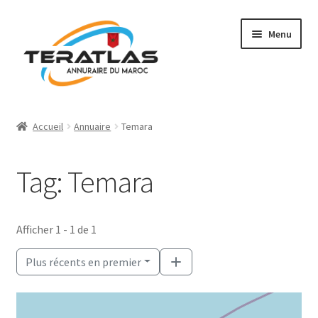
Aller
Aller
Menu
à
au
la
contenu
navigation
Accueil
Accueil
Annuaire
Temara
Ajouter une fiche
Tag: Temara
Annuaire
Régions et villes
Afficher 1 - 1 de 1
Mon compte
Plus récents en premier