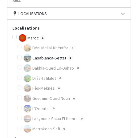
LOCALISATIONS
Localisations
Maroc
1
Béni Mellal-Khénifra
0
Casablanca-Settat
1
Dakhla-Oued Ed-Dahab
0
Drâa-Tafilalet
0
Fès-Meknès
0
Guelmim-Oued Noun
0
L'Oriental
0
Laâyoune-Sakia El Hamra
0
Marrakech-Safi
0