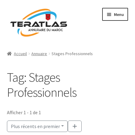
Aller
Aller
Menu
à
au
la
contenu
navigation
Accueil
Accueil
Annuaire
Stages Professionnels
Ajouter une fiche
Tag: Stages
Annuaire
Professionnels
Régions et villes
Mon compte
Afficher 1 - 1 de 1
Plus récents en premier