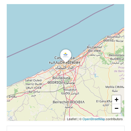
+
−
Leaflet
|
©
OpenStreetMap
contributors