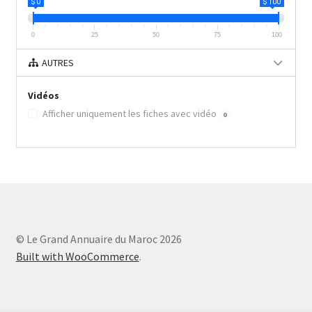
$ 0
$ 100
0
25
50
75
100
AUTRES
Vidéos
Afficher uniquement les fiches avec vidéo
0
© Le Grand Annuaire du Maroc 2026
Built with WooCommerce
.