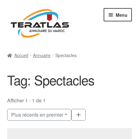
Aller
Aller
Menu
à
au
la
contenu
navigation
Accueil
Accueil
Annuaire
Spectacles
Ajouter une fiche
Tag: Spectacles
Annuaire
Régions et villes
Afficher 1 - 1 de 1
Mon compte
Plus récents en premier