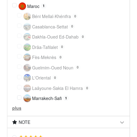
Maroc
1
Béni Mellal-Khénifra
0
Casablanca-Settat
0
Dakhla-Oued Ed-Dahab
0
Drâa-Tafilalet
0
Fès-Meknès
0
Guelmim-Oued Noun
0
L'Oriental
0
Laâyoune-Sakia El Hamra
0
Marrakech-Safi
1
plus
NOTE