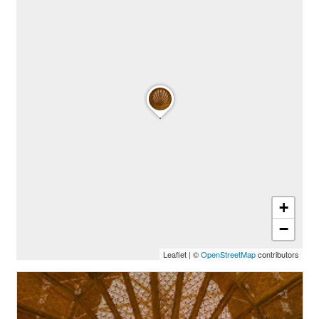
+
−
Leaflet
|
©
OpenStreetMap
contributors