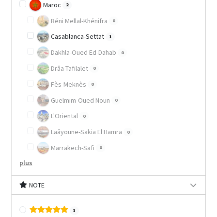
Maroc
2
Béni Mellal-Khénifra
0
Casablanca-Settat
1
Dakhla-Oued Ed-Dahab
0
Drâa-Tafilalet
0
Fès-Meknès
0
Guelmim-Oued Noun
0
L'Oriental
0
Laâyoune-Sakia El Hamra
0
Marrakech-Safi
0
plus
NOTE
1