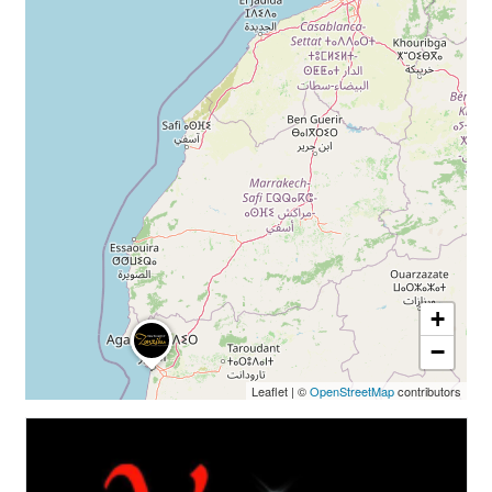
+
−
Leaflet
|
©
OpenStreetMap
contributors