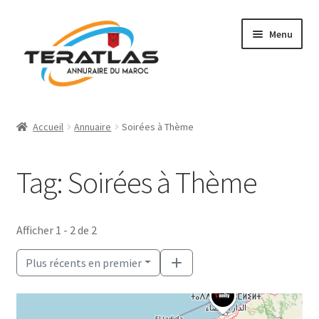
Aller
Aller
Menu
à
au
la
contenu
navigation
Accueil
Accueil
Annuaire
Soirées à Thème
Ajouter une fiche
Tag: Soirées à Thème
Annuaire
Régions et villes
Afficher 1 - 2 de 2
Mon compte
Plus récents en premier