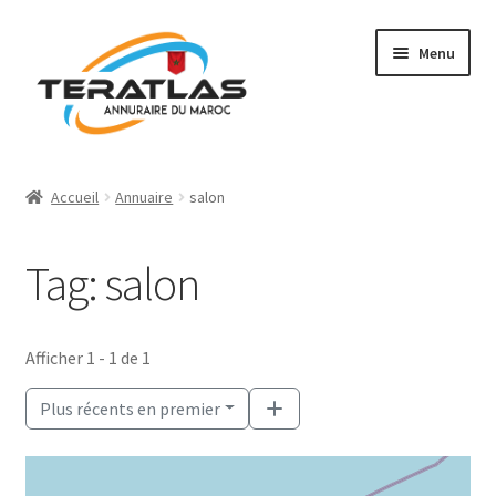
Aller
Aller
Menu
à
au
la
contenu
navigation
Accueil
Accueil
Annuaire
salon
Ajouter une fiche
Tag: salon
Annuaire
Régions et villes
Afficher 1 - 1 de 1
Mon compte
Plus récents en premier