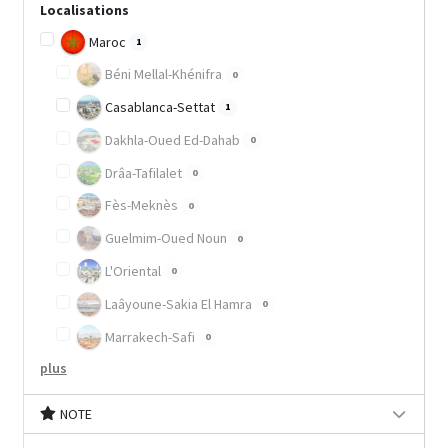
Localisations
Maroc
1
Béni Mellal-Khénifra
0
Casablanca-Settat
1
Dakhla-Oued Ed-Dahab
0
Drâa-Tafilalet
0
Fès-Meknès
0
Guelmim-Oued Noun
0
L'Oriental
0
Laâyoune-Sakia El Hamra
0
Marrakech-Safi
0
plus
NOTE