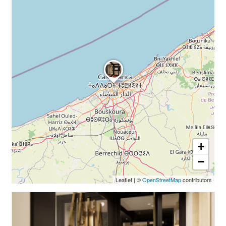
+
−
Leaflet
|
©
OpenStreetMap
contributors