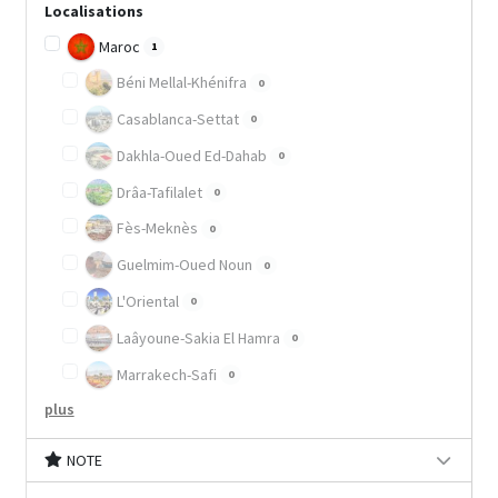
Localisations
Maroc
1
Béni Mellal-Khénifra
0
Casablanca-Settat
0
Dakhla-Oued Ed-Dahab
0
Drâa-Tafilalet
0
Fès-Meknès
0
Guelmim-Oued Noun
0
L'Oriental
0
Laâyoune-Sakia El Hamra
0
Marrakech-Safi
0
plus
NOTE