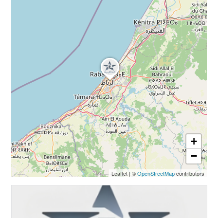
+
−
Leaflet
|
©
OpenStreetMap
contributors