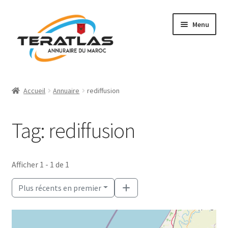
Aller
Aller
Menu
à
au
la
contenu
navigation
Accueil
Accueil
Annuaire
rediffusion
Ajouter une fiche
Tag: rediffusion
Annuaire
Régions et villes
Afficher 1 - 1 de 1
Mon compte
Plus récents en premier