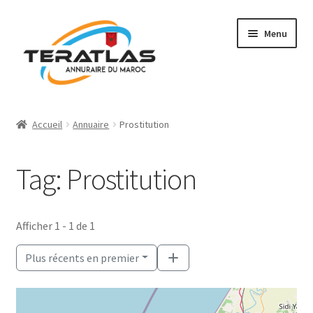
Aller
Aller
Menu
à
au
la
contenu
navigation
Accueil
Accueil
Annuaire
Prostitution
Ajouter une fiche
Tag: Prostitution
Annuaire
Régions et villes
Afficher 1 - 1 de 1
Mon compte
Plus récents en premier