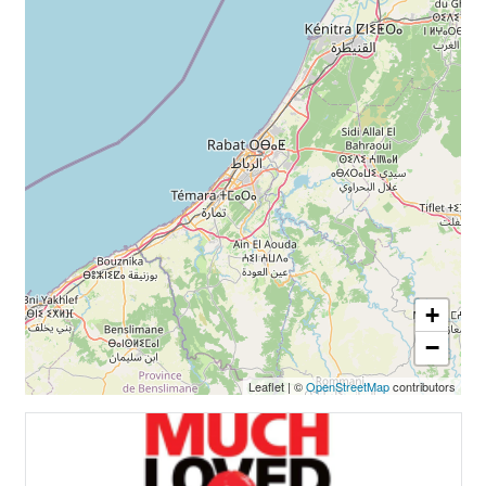
+
−
Leaflet
|
©
OpenStreetMap
contributors