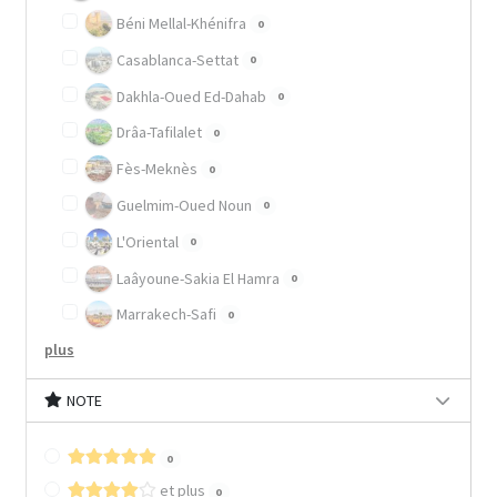
Béni Mellal-Khénifra
0
Casablanca-Settat
0
Dakhla-Oued Ed-Dahab
0
Drâa-Tafilalet
0
Fès-Meknès
0
Guelmim-Oued Noun
0
L'Oriental
0
Laâyoune-Sakia El Hamra
0
Marrakech-Safi
0
plus
NOTE
0
et plus
0