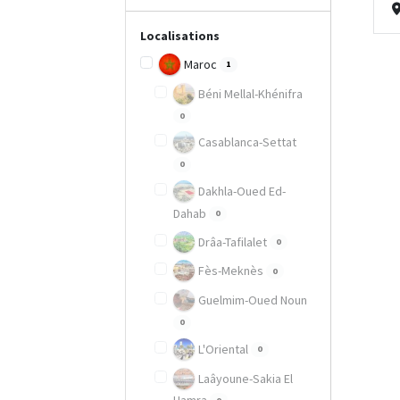
Localisations
Maroc
1
Béni Mellal-Khénifra
0
Casablanca-Settat
0
Dakhla-Oued Ed-
Dahab
0
Drâa-Tafilalet
0
Fès-Meknès
0
Guelmim-Oued Noun
0
L'Oriental
0
Laâyoune-Sakia El