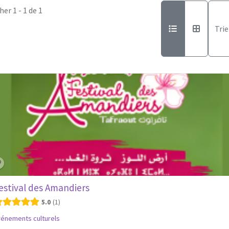
her 1 - 1 de 1
Trie
estival des Amandiers
5.0
1
énements culturels