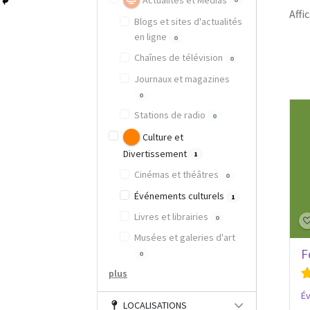
Actualités et Médias
Affic
Blogs et sites d'actualités
en ligne
0
Chaînes de télévision
0
Journaux et magazines
0
Stations de radio
0
Culture et
Divertissement
1
Cinémas et théâtres
0
Événements culturels
1
Livres et librairies
0
Musées et galeries d'art
F
0
plus
Év
LOCALISATIONS