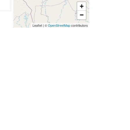
+
−
Leaflet
|
©
OpenStreetMap
contributors