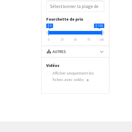
Fourchette de prix
$ 0
$ 100
0
25
50
75
100
AUTRES
Vidéos
Afficher uniquement les
fiches avec vidéo
0