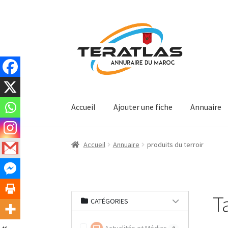
Aller
Aller
à
au
la
contenu
navigation
Accueil
Ajouter une fiche
Annuaire
Accueil
Annuaire
produits du terroir
Ta
CATÉGORIES
0