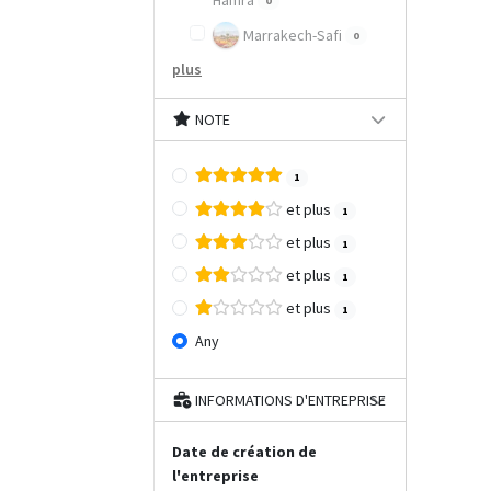
Hamra
0
Marrakech-Safi
0
plus
NOTE
1
et plus
1
et plus
1
et plus
1
et plus
1
Any
INFORMATIONS D'ENTREPRISE
Date de création de
l'entreprise