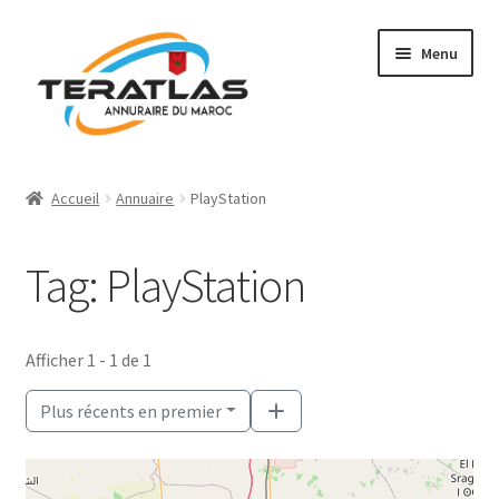
Aller
Aller
Menu
à
au
la
contenu
navigation
Accueil
Accueil
Annuaire
PlayStation
Ajouter une fiche
Tag: PlayStation
Annuaire
Régions et villes
Afficher 1 - 1 de 1
Mon compte
Plus récents en premier