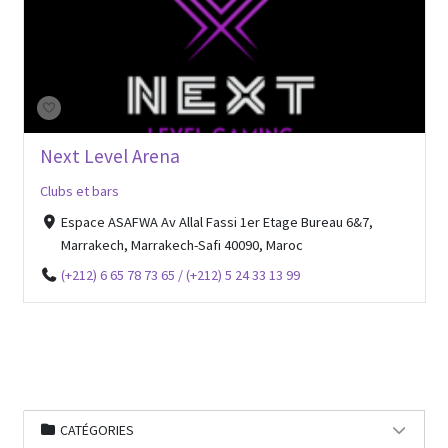
Next Level Arena
Clubs et bars
Espace ASAFWA Av Allal Fassi 1er Etage Bureau 6&7,
Marrakech, Marrakech-Safi 40090, Maroc
(+212) 6 65 78 73 65 / (+212) 5 24 33 13 99
CATÉGORIES