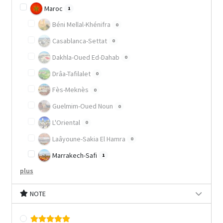
Maroc
1
Béni Mellal-Khénifra
0
Casablanca-Settat
0
Dakhla-Oued Ed-Dahab
0
Drâa-Tafilalet
0
Fès-Meknès
0
Guelmim-Oued Noun
0
L'Oriental
0
Laâyoune-Sakia El Hamra
0
Marrakech-Safi
1
plus
NOTE