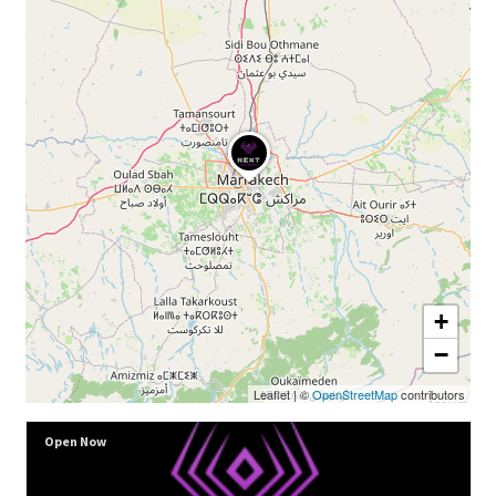
+
−
Leaflet
|
©
OpenStreetMap
contributors
Open Now