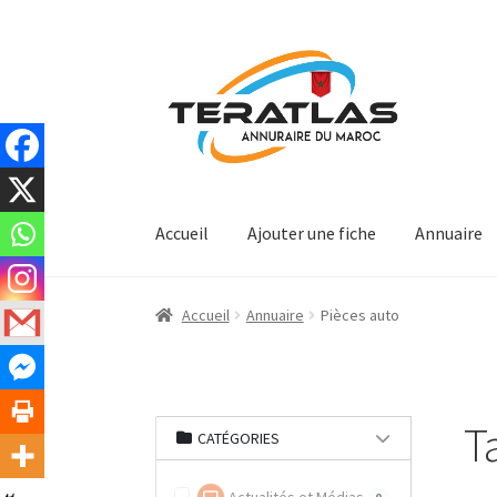
Aller
Aller
à
au
la
contenu
navigation
Accueil
Ajouter une fiche
Annuaire
Accueil
Annuaire
Pièces auto
T
CATÉGORIES
0