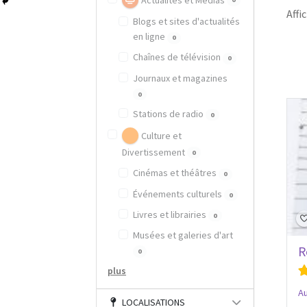
Actualités et Médias
Affic
Blogs et sites d'actualités
en ligne
0
Chaînes de télévision
0
Journaux et magazines
0
Stations de radio
0
Culture et
Divertissement
0
Cinémas et théâtres
0
Événements culturels
0
Livres et librairies
0
Musées et galeries d'art
R
0
plus
A
LOCALISATIONS