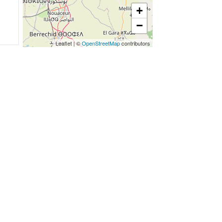
+
−
Leaflet
|
©
OpenStreetMap
contributors