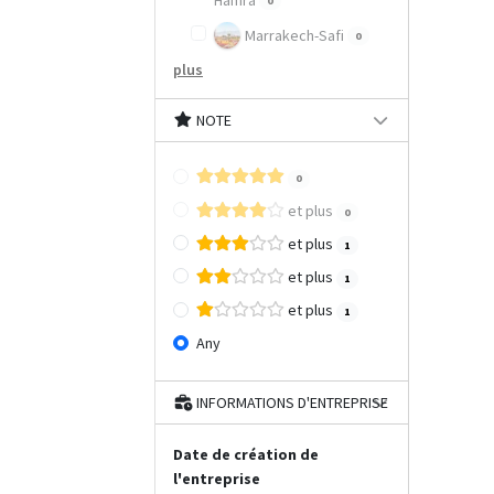
Hamra
0
Marrakech-Safi
0
plus
NOTE
0
et plus
0
et plus
1
et plus
1
et plus
1
Any
INFORMATIONS D'ENTREPRISE
Date de création de
l'entreprise