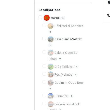
Localisations
Maroc
1
Béni Mellal-Khénifra
0
Casablanca-Settat
1
Dakhla-Oued Ed-
Dahab
0
Drâa-Tafilalet
0
Fès-Meknès
0
Guelmim-Oued Noun
0
L'Oriental
0
Laâyoune-Sakia El