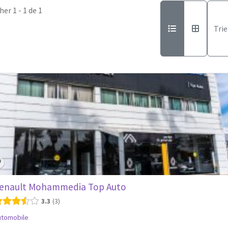
her 1 - 1 de 1
Trie
enault Mohammedia Top Auto
3.3
3
utomobile