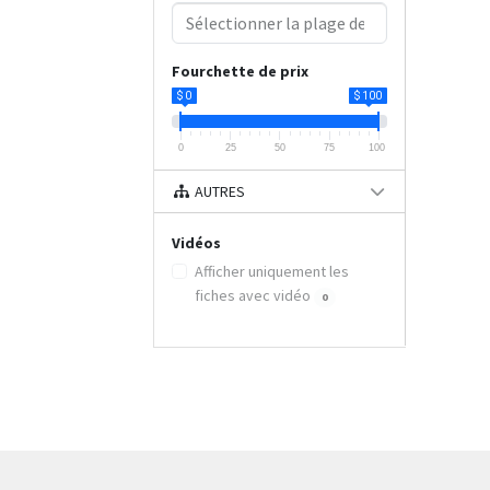
Fourchette de prix
$ 0
$ 100
0
25
50
75
100
AUTRES
Vidéos
Afficher uniquement les
fiches avec vidéo
0