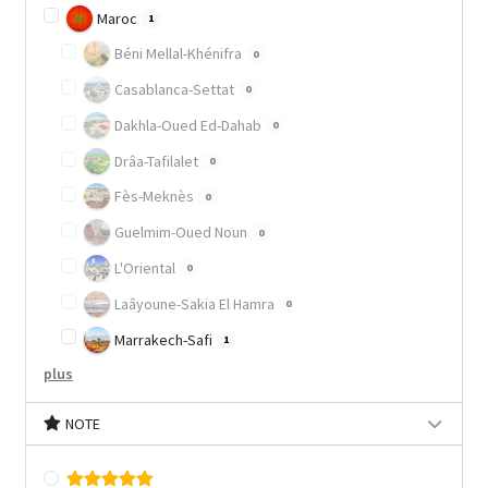
Maroc
1
Béni Mellal-Khénifra
0
Casablanca-Settat
0
Dakhla-Oued Ed-Dahab
0
Drâa-Tafilalet
0
Fès-Meknès
0
Guelmim-Oued Noun
0
L'Oriental
0
Laâyoune-Sakia El Hamra
0
Marrakech-Safi
1
plus
NOTE