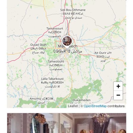
+
−
Leaflet
|
©
OpenStreetMap
contributors