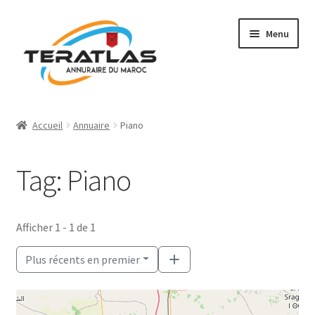
Aller
Aller
Menu
à
au
la
contenu
navigation
Accueil
Accueil
Annuaire
Piano
Ajouter une fiche
Tag: Piano
Annuaire
Régions et villes
Afficher 1 - 1 de 1
Mon compte
Plus récents en premier