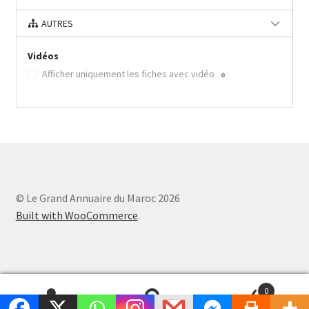
AUTRES
Vidéos
Afficher uniquement les fiches avec vidéo
0
© Le Grand Annuaire du Maroc 2026
Built with WooCommerce
.
0
Recherche
Recherche