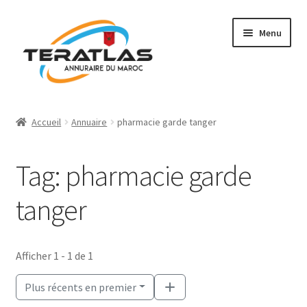
Aller
Aller
Menu
à
au
la
contenu
navigation
Accueil
Accueil
Annuaire
pharmacie garde tanger
Ajouter une fiche
Tag: pharmacie garde
Annuaire
tanger
Régions et villes
Mon compte
Afficher 1 - 1 de 1
Plus récents en premier