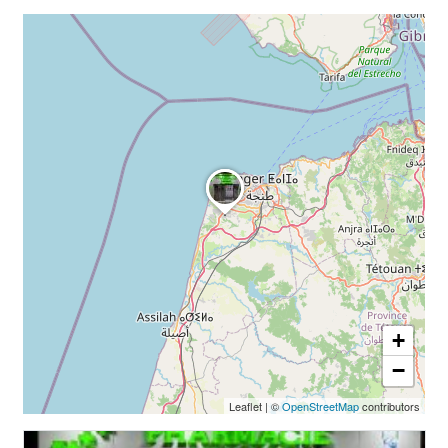
+
−
Leaflet
|
©
OpenStreetMap
contributors