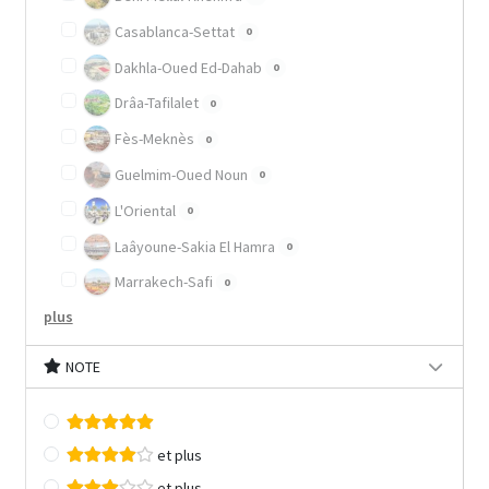
Casablanca-Settat
0
Dakhla-Oued Ed-Dahab
0
Drâa-Tafilalet
0
Fès-Meknès
0
Guelmim-Oued Noun
0
L'Oriental
0
Laâyoune-Sakia El Hamra
0
Marrakech-Safi
0
plus
NOTE
et plus
et plus