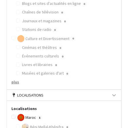
Blogs et sites d'actualités en ligne
0
Chaînes de télévision
0
Journaux et magazines
0
Stations de radio
0
Culture et Divertissement
0
Cinémas et théâtres
0
Événements culturels
0
Livres et librairies
0
Musées et galeries d'art
0
plus
LOCALISATIONS
Localisations
Maroc
1
Béni Mellal-Khénifra
0