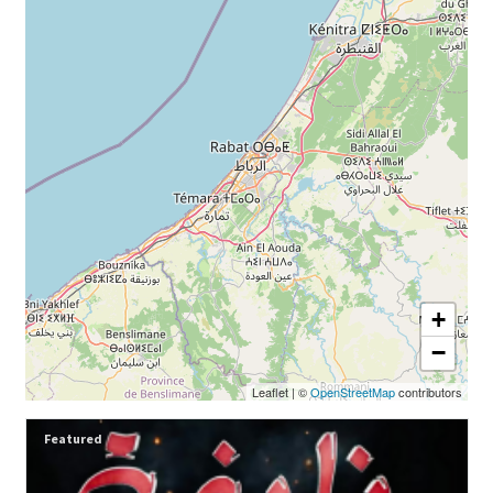
+
−
Leaflet
|
©
OpenStreetMap
contributors
Featured