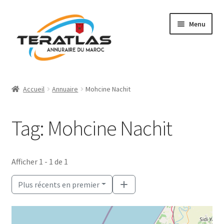
Aller
Aller
Menu
à
au
la
contenu
navigation
Accueil
Accueil
Annuaire
Mohcine Nachit
Ajouter une fiche
Tag: Mohcine Nachit
Annuaire
Régions et villes
Afficher 1 - 1 de 1
Mon compte
Plus récents en premier