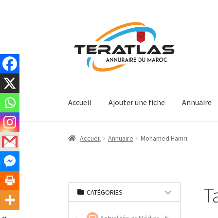
Aller
Aller
à
au
la
contenu
navigation
Accueil
Ajouter une fiche
Annuaire
Accueil
Annuaire
Mohamed Hamri
T
CATÉGORIES
0