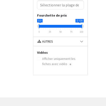
Fourchette de prix
$ 0
$ 100
0
25
50
75
100
AUTRES
Vidéos
Afficher uniquement les
fiches avec vidéo
0