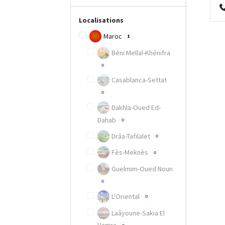
Localisations
Maroc
1
Béni Mellal-Khénifra
0
Casablanca-Settat
0
Dakhla-Oued Ed-
Dahab
0
Drâa-Tafilalet
0
Fès-Meknès
0
Guelmim-Oued Noun
0
L'Oriental
0
Laâyoune-Sakia El