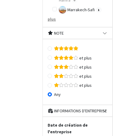
Hamra
0
Marrakech-Safi
1
plus
NOTE
et plus
et plus
et plus
et plus
Any
INFORMATIONS D'ENTREPRISE
Date de création de
l'entreprise