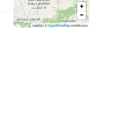
+
−
Leaflet
|
©
OpenStreetMap
contributors