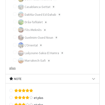
Casablanca-Settat
0
Dakhla-Oued Ed-Dahab
0
Drâa-Tafilalet
0
Fès-Meknès
0
Guelmim-Oued Noun
0
L'Oriental
0
Laâyoune-Sakia El Hamra
0
Marrakech-Safi
0
plus
NOTE
et plus
et plus