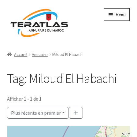
Aller
Aller
Menu
à
au
la
contenu
navigation
Accueil
Accueil
Annuaire
Miloud El Habachi
Ajouter une fiche
Tag: Miloud El Habachi
Annuaire
Régions et villes
Afficher 1 - 1 de 1
Mon compte
Plus récents en premier