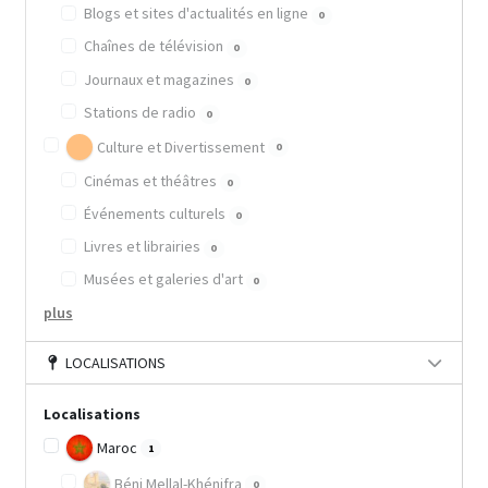
Blogs et sites d'actualités en ligne
0
Chaînes de télévision
0
Journaux et magazines
0
Stations de radio
0
Culture et Divertissement
0
Cinémas et théâtres
0
Événements culturels
0
Livres et librairies
0
Musées et galeries d'art
0
plus
LOCALISATIONS
Localisations
Maroc
1
Béni Mellal-Khénifra
0