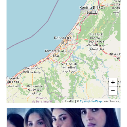
+
−
Leaflet
|
©
OpenStreetMap
contributors