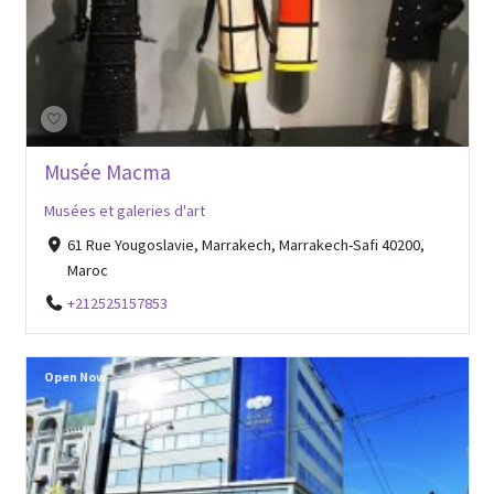
Musée Macma
Musées et galeries d'art
61 Rue Yougoslavie, Marrakech, Marrakech-Safi 40200,
Maroc
+212525157853
Open Now