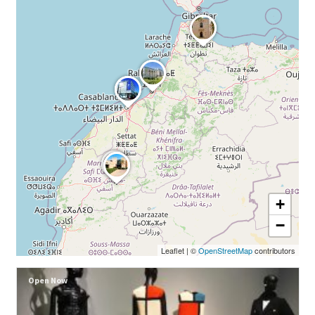
+
−
Leaflet
|
©
OpenStreetMap
contributors
Open Now