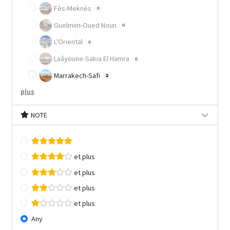
Fès-Meknès
0
Guelmim-Oued Noun
0
L'Oriental
0
Laâyoune-Sakia El Hamra
0
Marrakech-Safi
2
plus
NOTE
et plus
et plus
et plus
et plus
Any