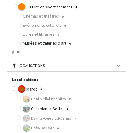
Culture et Divertissement
4
Cinémas et théâtres
0
Événements culturels
0
Livres et librairies
0
Musées et galeries d'art
4
plus
LOCALISATIONS
Localisations
Maroc
5
Béni Mellal-Khénifra
0
Casablanca-Settat
1
Dakhla-Oued Ed-Dahab
0
Drâa-Tafilalet
0