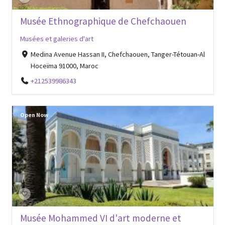
Musée Ethnographique de Chefchaouen
Musées et galeries d'art
Medina Avenue Hassan II, Chefchaouen, Tanger-Tétouan-Al
Hoceïma 91000, Maroc
+212539986343
Open Now
Musée Mohammed VI d'art moderne et