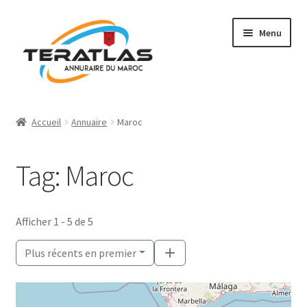
Aller
Aller
Menu
à
au
la
contenu
navigation
Accueil
Accueil
Annuaire
Maroc
Ajouter une fiche
Tag: Maroc
Annuaire
Régions et villes
Afficher 1 - 5 de 5
Mon compte
Plus récents en premier