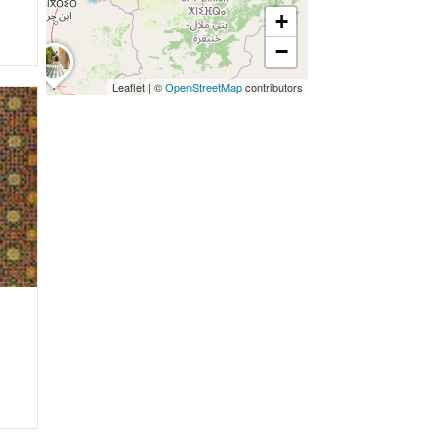
+
−
Leaflet
|
©
OpenStreetMap
contributors