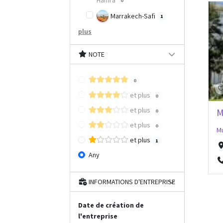
Hamra
0
Marrakech-Safi
1
plus
NOTE
0
et plus
0
et plus
M
0
et plus
0
Mu
et plus
1
Any
INFORMATIONS D'ENTREPRISE
Date de création de
l'entreprise