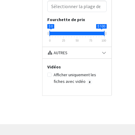
Fourchette de prix
$ 0
$ 100
0
25
50
75
100
AUTRES
Vidéos
Afficher uniquement les
fiches avec vidéo
2