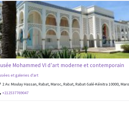
usée Mohammed VI d'art moderne et contemporain
sées et galeries d'art
2 Av. Moulay Hassan, Rabat, Maroc, Rabat, Rabat-Salé-Kénitra 10000, Mar
+212537769047