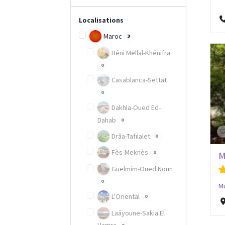
Localisations
Maroc
3
Béni Mellal-Khénifra
0
Casablanca-Settat
0
Dakhla-Oued Ed-
Dahab
0
Drâa-Tafilalet
0
Fès-Meknès
0
M
Guelmim-Oued Noun
0
Mu
L'Oriental
0
Laâyoune-Sakia El