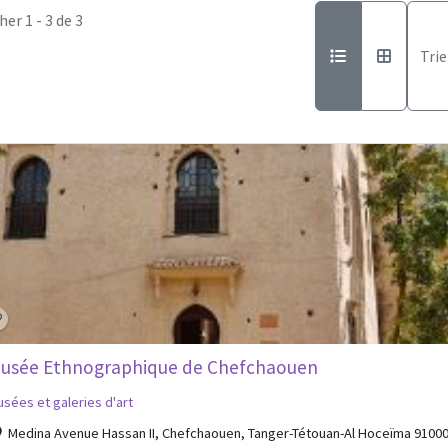
her 1 - 3 de 3
Trie
usée Ethnographique de Chefchaouen
sées et galeries d'art
Medina Avenue Hassan II, Chefchaouen, Tanger-Tétouan-Al Hoceïma 91000