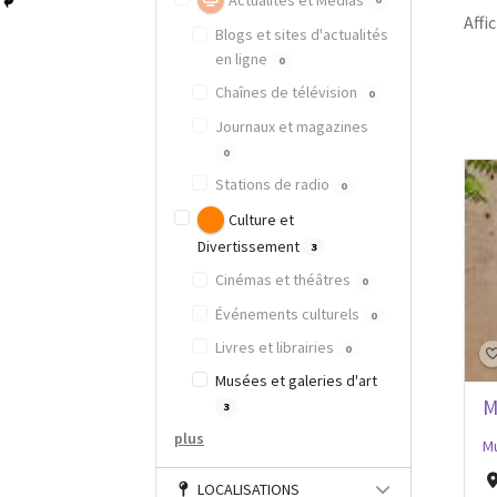
Actualités et Médias
Affic
Blogs et sites d'actualités
en ligne
0
Chaînes de télévision
0
Journaux et magazines
0
Stations de radio
0
Culture et
Divertissement
3
Cinémas et théâtres
0
Événements culturels
0
Livres et librairies
0
Musées et galeries d'art
M
3
plus
Mu
LOCALISATIONS