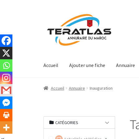
Aller
Aller
à
au
la
contenu
navigation
Accueil
Ajouter une fiche
Annuaire
Accueil
Annuaire
Inauguration
T
CATÉGORIES
0