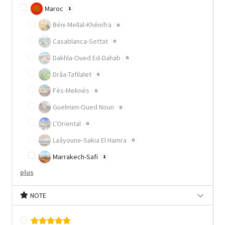
Maroc
1
Béni Mellal-Khénifra
0
Casablanca-Settat
0
Dakhla-Oued Ed-Dahab
0
Drâa-Tafilalet
0
Fès-Meknès
0
Guelmim-Oued Noun
0
L'Oriental
0
Laâyoune-Sakia El Hamra
0
Marrakech-Safi
1
plus
NOTE