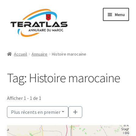
Aller
Aller
Menu
à
au
la
contenu
navigation
Accueil
Accueil
Annuaire
Histoire marocaine
Ajouter une fiche
Tag: Histoire marocaine
Annuaire
Régions et villes
Afficher 1 - 1 de 1
Mon compte
Plus récents en premier