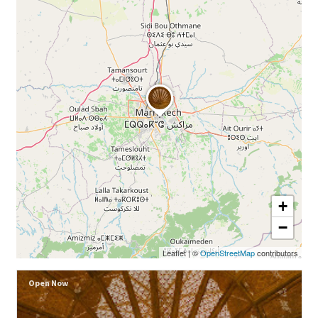
+
−
Leaflet
|
©
OpenStreetMap
contributors
Open Now