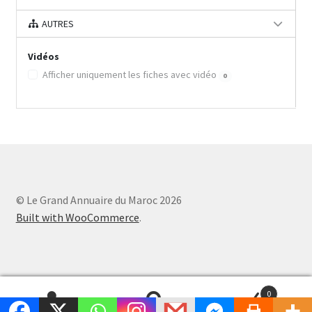
AUTRES
Vidéos
Afficher uniquement les fiches avec vidéo
0
© Le Grand Annuaire du Maroc 2026
Built with WooCommerce
.
0
Recherche
Recherche