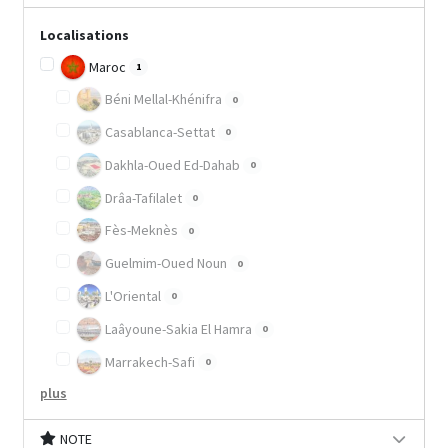
Localisations
Maroc
1
Béni Mellal-Khénifra
0
Casablanca-Settat
0
Dakhla-Oued Ed-Dahab
0
Drâa-Tafilalet
0
Fès-Meknès
0
Guelmim-Oued Noun
0
L'Oriental
0
Laâyoune-Sakia El Hamra
0
Marrakech-Safi
0
plus
NOTE