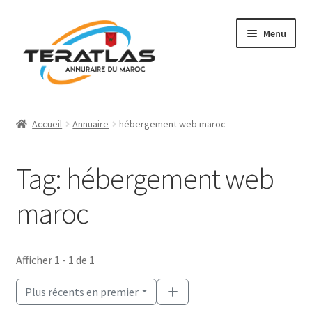
Aller
Aller
Menu
à
au
la
contenu
navigation
Accueil
Accueil
Annuaire
hébergement web maroc
Ajouter une fiche
Tag: hébergement web
Annuaire
maroc
Régions et villes
Mon compte
Afficher 1 - 1 de 1
Plus récents en premier