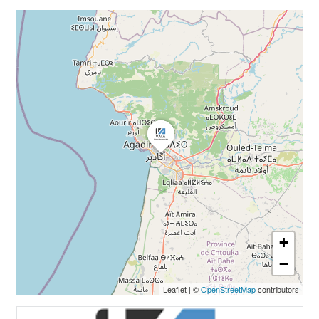
+
−
Leaflet
|
©
OpenStreetMap
contributors