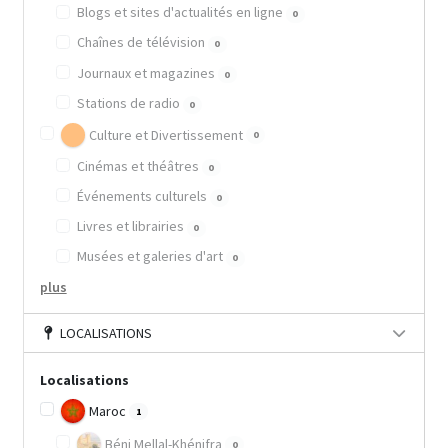
Blogs et sites d'actualités en ligne
0
Chaînes de télévision
0
Journaux et magazines
0
Stations de radio
0
Culture et Divertissement
0
Cinémas et théâtres
0
Événements culturels
0
Livres et librairies
0
Musées et galeries d'art
0
plus
LOCALISATIONS
Localisations
Maroc
1
Béni Mellal-Khénifra
0