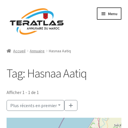
Aller
Aller
Menu
à
au
la
contenu
navigation
Accueil
Accueil
Annuaire
Hasnaa Aatiq
Ajouter une fiche
Tag: Hasnaa Aatiq
Annuaire
Régions et villes
Afficher 1 - 1 de 1
Mon compte
Plus récents en premier