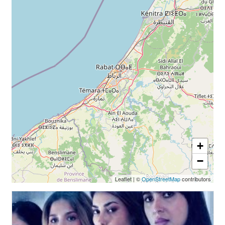
+
−
Leaflet
|
©
OpenStreetMap
contributors