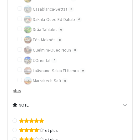
Casablanca-Settat
0
Dakhla-Oued Ed-Dahab
0
Drâa-Tafilalet
0
Fès-Meknès
0
Guelmim-Oued Noun
0
L'Oriental
0
Laâyoune-Sakia El Hamra
0
Marrakech-Safi
0
plus
NOTE
et plus
et plus