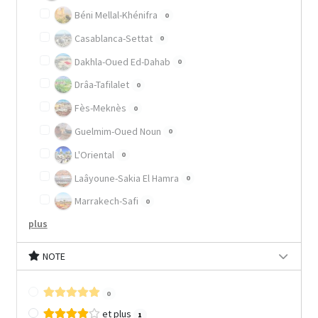
Béni Mellal-Khénifra
0
Casablanca-Settat
0
Dakhla-Oued Ed-Dahab
0
Drâa-Tafilalet
0
Fès-Meknès
0
Guelmim-Oued Noun
0
L'Oriental
0
Laâyoune-Sakia El Hamra
0
Marrakech-Safi
0
plus
NOTE
0
et plus
1