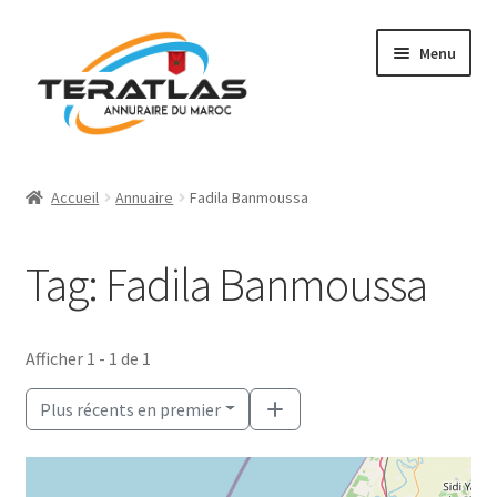
Aller
Aller
Menu
à
au
la
contenu
navigation
Accueil
Accueil
Annuaire
Fadila Banmoussa
Ajouter une fiche
Tag: Fadila Banmoussa
Annuaire
Régions et villes
Afficher 1 - 1 de 1
Mon compte
Plus récents en premier