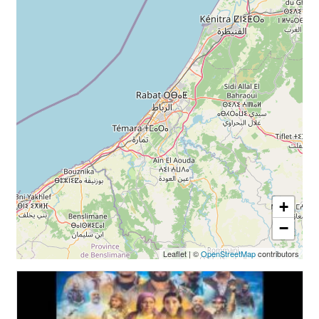
+
−
Leaflet
|
©
OpenStreetMap
contributors