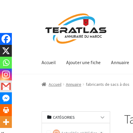
Aller
Aller
à
au
la
contenu
navigation
Accueil
Ajouter une fiche
Annuaire
Accueil
Annuaire
fabricants de sacs à dos
T
CATÉGORIES
0