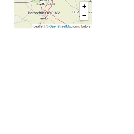
+
−
Leaflet
|
©
OpenStreetMap
contributors