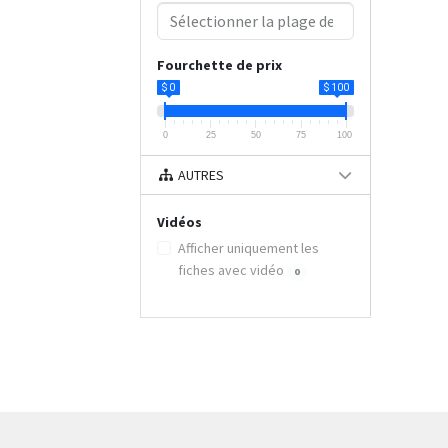
Fourchette de prix
$ 0
$ 100
0
25
50
75
100
AUTRES
Vidéos
Afficher uniquement les
fiches avec vidéo
0