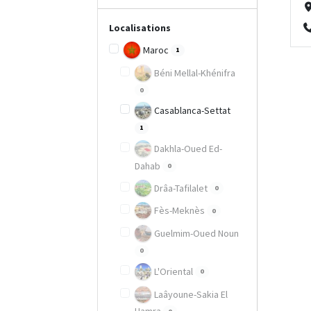
Localisations
Maroc
1
Béni Mellal-Khénifra
0
Casablanca-Settat
1
Dakhla-Oued Ed-
Dahab
0
Drâa-Tafilalet
0
Fès-Meknès
0
Guelmim-Oued Noun
0
L'Oriental
0
Laâyoune-Sakia El