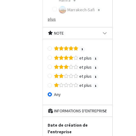
Hamra
0
Marrakech-Safi
0
plus
NOTE
1
et plus
1
et plus
1
et plus
1
et plus
1
Any
INFORMATIONS D'ENTREPRISE
Date de création de
l'entreprise