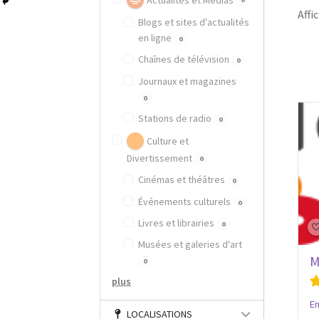
Actualités et Médias
Affic
Blogs et sites d'actualités
en ligne
0
Chaînes de télévision
0
Journaux et magazines
0
Stations de radio
0
Culture et
Divertissement
0
Cinémas et théâtres
0
Événements culturels
0
Livres et librairies
0
Musées et galeries d'art
M
0
plus
E
LOCALISATIONS