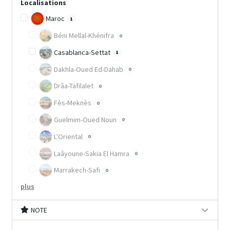
Localisations
Maroc
1
Béni Mellal-Khénifra
0
Casablanca-Settat
1
Dakhla-Oued Ed-Dahab
0
Drâa-Tafilalet
0
Fès-Meknès
0
Guelmim-Oued Noun
0
L'Oriental
0
Laâyoune-Sakia El Hamra
0
Marrakech-Safi
0
plus
NOTE