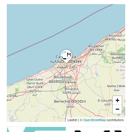
+
−
Leaflet
|
©
OpenStreetMap
contributors