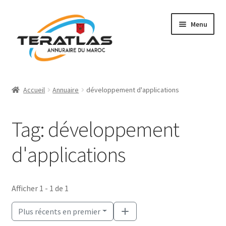
Aller
Aller
Menu
à
au
la
contenu
navigation
Accueil
Accueil
Annuaire
développement d'applications
Ajouter une fiche
Tag: développement
Annuaire
d'applications
Régions et villes
Mon compte
Afficher 1 - 1 de 1
Plus récents en premier