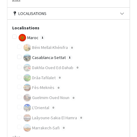
LOCALISATIONS
Localisations
Maroc
1
Béni Mellal-Khénifra
0
Casablanca-Settat
1
Dakhla-Oued Ed-Dahab
0
Drâa-Tafilalet
0
Fès-Meknès
0
Guelmim-Oued Noun
0
L'Oriental
0
Laâyoune-Sakia El Hamra
0
Marrakech-Safi
0