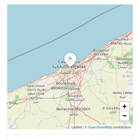
+
−
Leaflet
|
©
OpenStreetMap
contributors