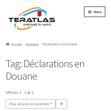
Aller
Aller
Menu
à
au
la
contenu
navigation
Accueil
Accueil
Annuaire
Déclarations en Douane
Ajouter une fiche
Tag: Déclarations en
Annuaire
Douane
Régions et villes
Mon compte
Afficher 1 - 1 de 1
Plus récents en premier