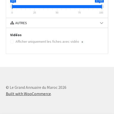
$ 0
$ 100
0
25
50
75
100
AUTRES
Vidéos
Afficher uniquement les fiches avec vidéo
0
© Le Grand Annuaire du Maroc 2026
Built with WooCommerce
.