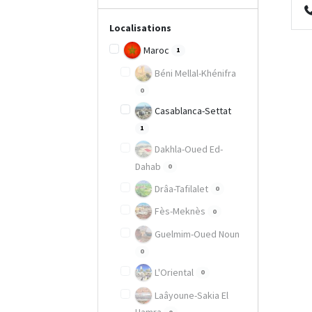
Localisations
Maroc
1
Béni Mellal-Khénifra
0
Casablanca-Settat
1
Dakhla-Oued Ed-
Dahab
0
Drâa-Tafilalet
0
Fès-Meknès
0
Guelmim-Oued Noun
0
L'Oriental
0
Laâyoune-Sakia El