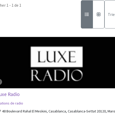
her 1 - 1 de 1
Trie
uxe Radio
ations de radio
48 Boulevard Rahal El Meskini, Casablanca, Casablanca-Settat 20120, Mar