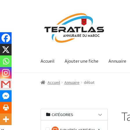
Aller
Aller
à
au
la
contenu
navigation
Accueil
Ajouter une fiche
Annuaire
Accueil
Annuaire
débat
T
CATÉGORIES
1