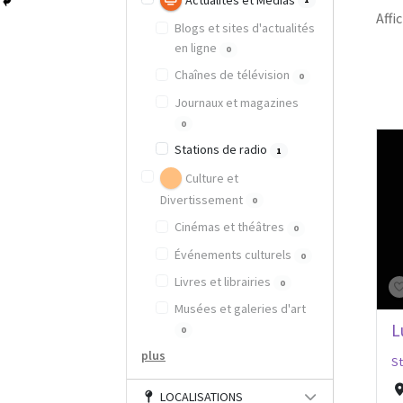
Actualités et Médias
Affic
Blogs et sites d'actualités
en ligne
0
Chaînes de télévision
0
Journaux et magazines
0
Stations de radio
1
Culture et
Divertissement
0
Cinémas et théâtres
0
Événements culturels
0
Livres et librairies
0
Musées et galeries d'art
L
0
plus
St
LOCALISATIONS