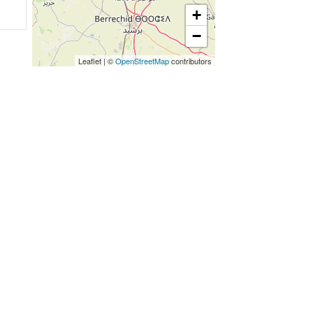
+
−
Leaflet
|
©
OpenStreetMap
contributors