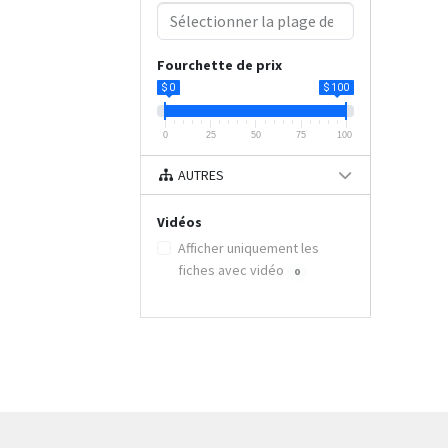
Fourchette de prix
$ 0
$ 100
0
25
50
75
100
AUTRES
Vidéos
Afficher uniquement les
fiches avec vidéo
0