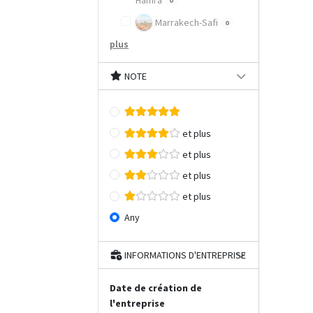
Hamra
0
Marrakech-Safi
0
plus
NOTE
et plus
et plus
et plus
et plus
Any
INFORMATIONS D'ENTREPRISE
Date de création de
l'entreprise