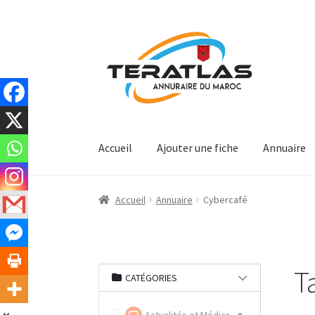
Aller
Aller
à
au
la
contenu
navigation
Accueil
Ajouter une fiche
Annuaire
Accueil
Annuaire
Cybercafé
T
CATÉGORIES
0