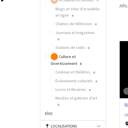
Actualités et Médias
Affic
Blogs et sites d'actualités
en ligne
0
Chaînes de télévision
0
Journaux et magazines
0
Stations de radio
0
Culture et
Divertissement
1
Cinémas et théâtres
0
Événements culturels
0
Livres et librairies
0
Musées et galeries d'art
N
0
plus
Cl
LOCALISATIONS