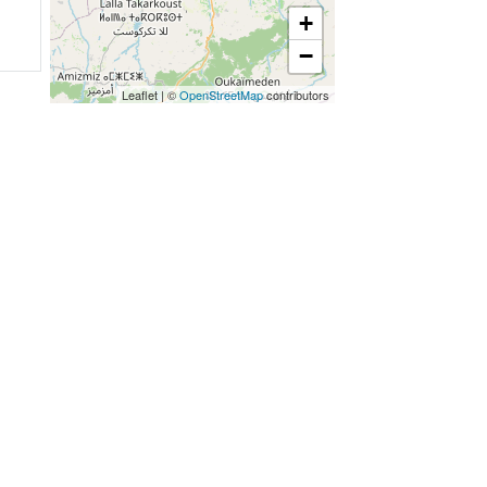
+
−
Leaflet
|
©
OpenStreetMap
contributors