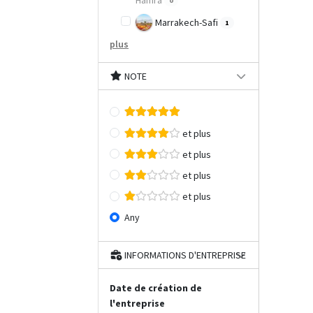
Hamra
0
Marrakech-Safi
1
plus
NOTE
et plus
et plus
et plus
et plus
Any
INFORMATIONS D'ENTREPRISE
Date de création de
l'entreprise