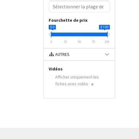
Fourchette de prix
$ 0
$ 100
0
25
50
75
100
AUTRES
Vidéos
Afficher uniquement les
fiches avec vidéo
0