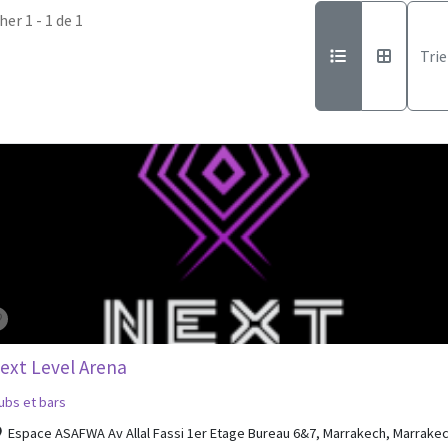
her 1 - 1 de 1
Trie
ext Level Arena
ubs et bars
Espace ASAFWA Av Allal Fassi 1er Etage Bureau 6&7, Marrakech, Marrakec