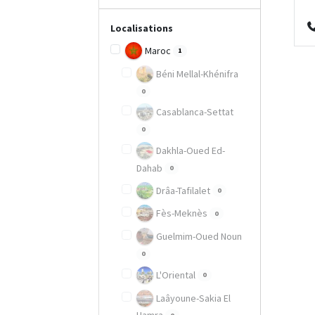
Localisations
Maroc
1
Béni Mellal-Khénifra
0
Casablanca-Settat
0
Dakhla-Oued Ed-
Dahab
0
Drâa-Tafilalet
0
Fès-Meknès
0
Guelmim-Oued Noun
0
L'Oriental
0
Laâyoune-Sakia El