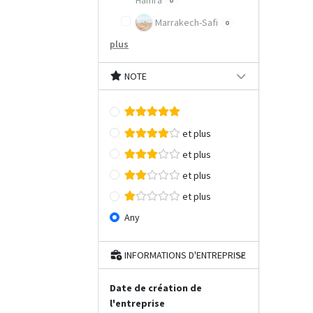
Hamra
0
Marrakech-Safi
0
plus
NOTE
et plus
et plus
et plus
et plus
Any
INFORMATIONS D'ENTREPRISE
Date de création de
l'entreprise