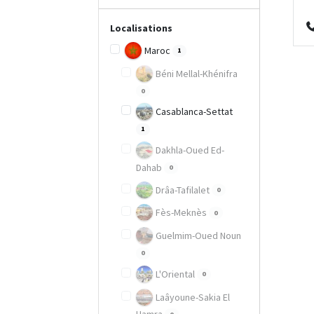
Localisations
Maroc
1
Béni Mellal-Khénifra
0
Casablanca-Settat
1
Dakhla-Oued Ed-
Dahab
0
Drâa-Tafilalet
0
Fès-Meknès
0
Guelmim-Oued Noun
0
L'Oriental
0
Laâyoune-Sakia El