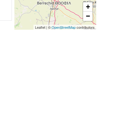
+
−
Leaflet
|
©
OpenStreetMap
contributors