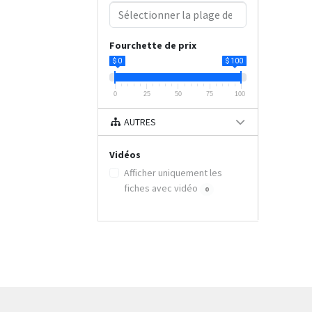
Fourchette de prix
$ 0
$ 100
0
25
50
75
100
AUTRES
Vidéos
Afficher uniquement les
fiches avec vidéo
0