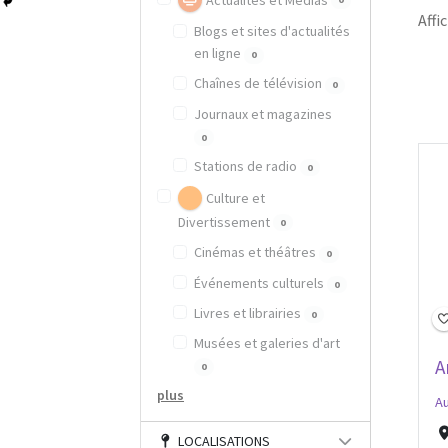
Actualités et Médias
Affic
Blogs et sites d'actualités
en ligne
0
Chaînes de télévision
0
Journaux et magazines
0
Stations de radio
0
Culture et
Divertissement
0
Cinémas et théâtres
0
Événements culturels
0
Livres et librairies
0
Musées et galeries d'art
A
0
plus
A
LOCALISATIONS