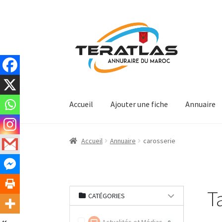
Aller
Aller
à
au
la
contenu
navigation
Accueil
Ajouter une fiche
Annuaire
Accueil
Annuaire
carosserie
T
CATÉGORIES
0