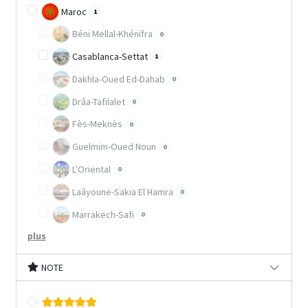
Maroc
1
Béni Mellal-Khénifra
0
Casablanca-Settat
1
Dakhla-Oued Ed-Dahab
0
Drâa-Tafilalet
0
Fès-Meknès
0
Guelmim-Oued Noun
0
L'Oriental
0
Laâyoune-Sakia El Hamra
0
Marrakech-Safi
0
plus
NOTE