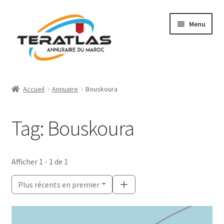
Aller
Aller
Menu
à
au
la
contenu
navigation
Accueil
Accueil
Annuaire
Bouskoura
Ajouter une fiche
Tag: Bouskoura
Annuaire
Régions et villes
Afficher 1 - 1 de 1
Mon compte
Plus récents en premier