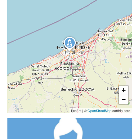
+
−
Leaflet
|
©
OpenStreetMap
contributors