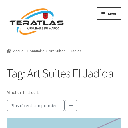
Aller
Aller
Menu
à
au
la
contenu
navigation
Accueil
Accueil
Annuaire
Art Suites El Jadida
Ajouter une fiche
Tag: Art Suites El Jadida
Annuaire
Régions et villes
Afficher 1 - 1 de 1
Mon compte
Plus récents en premier