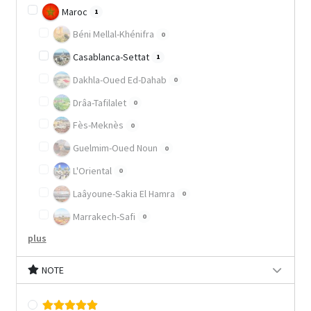
Maroc
1
Béni Mellal-Khénifra
0
Casablanca-Settat
1
Dakhla-Oued Ed-Dahab
0
Drâa-Tafilalet
0
Fès-Meknès
0
Guelmim-Oued Noun
0
L'Oriental
0
Laâyoune-Sakia El Hamra
0
Marrakech-Safi
0
plus
NOTE