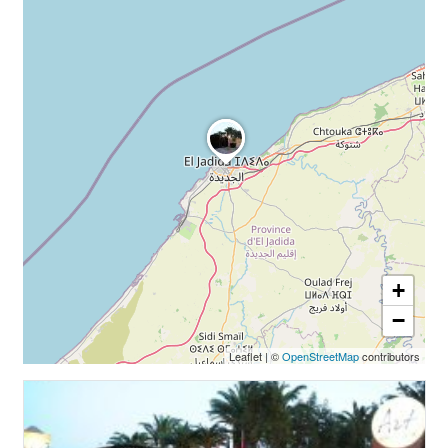
+
−
Leaflet
|
©
OpenStreetMap
contributors