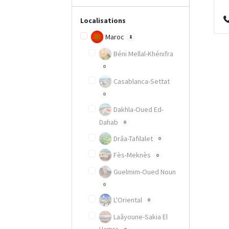
Localisations
Maroc
1
Béni Mellal-Khénifra
0
Casablanca-Settat
0
Dakhla-Oued Ed-
Dahab
0
Drâa-Tafilalet
0
Fès-Meknès
0
Guelmim-Oued Noun
0
L'Oriental
0
Laâyoune-Sakia El