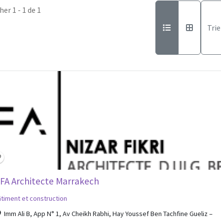
her 1 - 1 de 1
Trie
FA Architecte Marrakech
timent et construction
Imm Ali B, App N° 1, Av Cheikh Rabhi, Hay Youssef Ben Tachfine Gueliz –