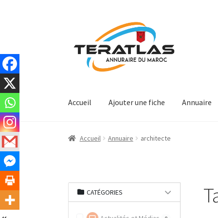
Aller
Aller
à
au
la
contenu
navigation
Accueil
Ajouter une fiche
Annuaire
Accueil
Annuaire
architecte
T
CATÉGORIES
0