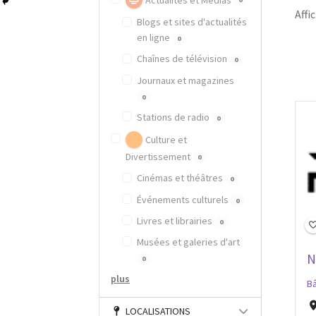
Actualités et Médias
Affic
Blogs et sites d'actualités
en ligne
0
Chaînes de télévision
0
Journaux et magazines
0
Stations de radio
0
Culture et
Divertissement
0
Cinémas et théâtres
0
Événements culturels
0
Livres et librairies
0
Musées et galeries d'art
N
0
plus
Bâ
LOCALISATIONS