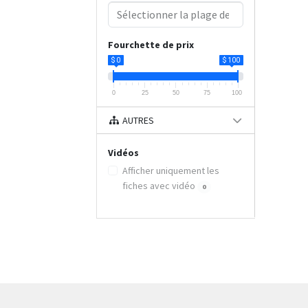
Fourchette de prix
$ 0
$ 100
0
25
50
75
100
AUTRES
Vidéos
Afficher uniquement les
fiches avec vidéo
0