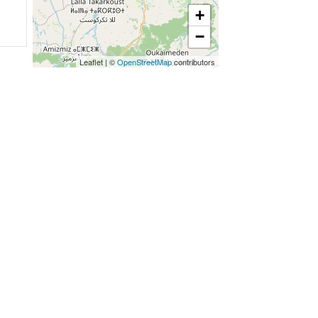
+
−
Leaflet
|
©
OpenStreetMap
contributors