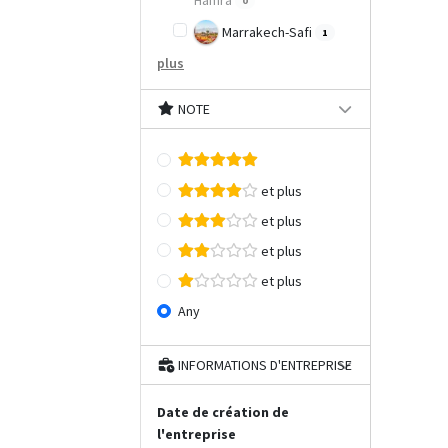
Hamra
0
Marrakech-Safi
1
plus
NOTE
et plus
et plus
et plus
et plus
Any
INFORMATIONS D'ENTREPRISE
Date de création de
l'entreprise