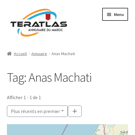
Aller
Aller
Menu
à
au
la
contenu
navigation
Accueil
Accueil
Annuaire
Anas Machati
Ajouter une fiche
Tag: Anas Machati
Annuaire
Régions et villes
Afficher 1 - 1 de 1
Mon compte
Plus récents en premier