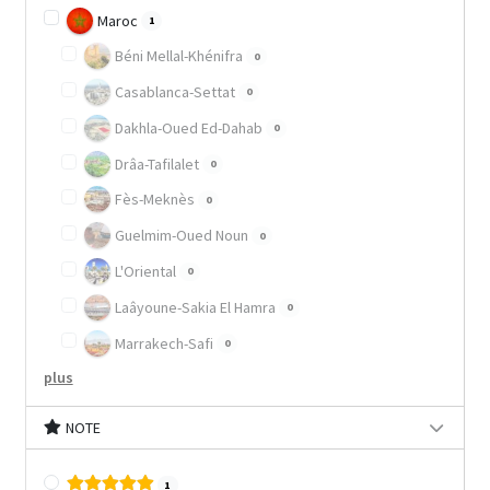
Maroc
1
Béni Mellal-Khénifra
0
Casablanca-Settat
0
Dakhla-Oued Ed-Dahab
0
Drâa-Tafilalet
0
Fès-Meknès
0
Guelmim-Oued Noun
0
L'Oriental
0
Laâyoune-Sakia El Hamra
0
Marrakech-Safi
0
plus
NOTE
1