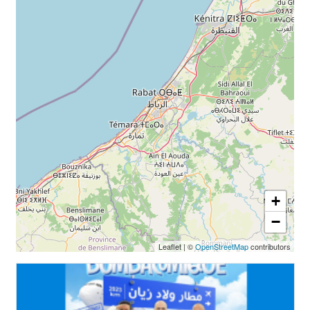
+
−
Leaflet
|
©
OpenStreetMap
contributors