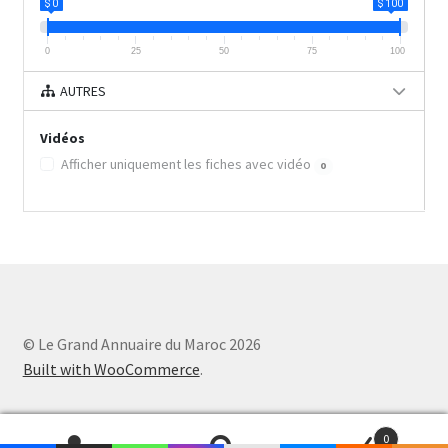
$ 0
$ 100
0
25
50
75
100
AUTRES
Vidéos
Afficher uniquement les fiches avec vidéo
0
© Le Grand Annuaire du Maroc 2026
Built with WooCommerce
.
0