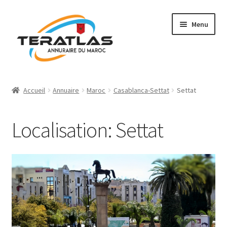
Aller
Aller
Menu
à
au
la
contenu
navigation
Accueil
Accueil
Annuaire
Maroc
Casablanca-Settat
Settat
Ajouter une fiche
Localisation: Settat
Annuaire
Régions et villes
Mon compte