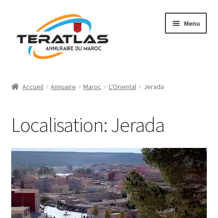
Aller
Aller
Menu
à
au
la
contenu
navigation
Accueil
Accueil
Annuaire
Maroc
L'Oriental
Jerada
Ajouter une fiche
Localisation: Jerada
Annuaire
Régions et villes
Mon compte