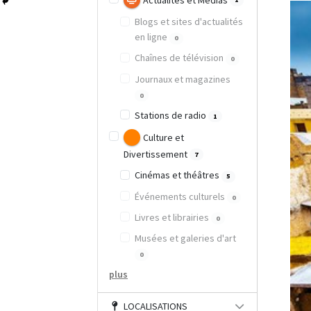
Actualités et Médias
Blogs et sites d'actualités
en ligne
0
Chaînes de télévision
0
Journaux et magazines
0
Stations de radio
1
Culture et
Divertissement
7
Cinémas et théâtres
5
Événements culturels
0
Livres et librairies
0
Musées et galeries d'art
0
plus
LOCALISATIONS