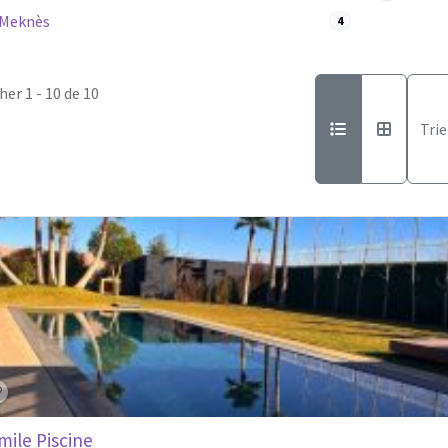
Meknès
4
cher 1 - 10 de 10
Trie
mile Piscine