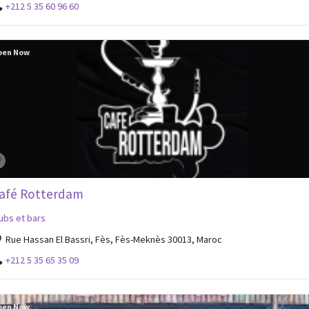
+212 5 35 60 96 60
pen Now
afé Rotterdam
ubs et bars
Rue Hassan El Bassri, Fès, Fès-Meknès 30013, Maroc
+212 5 35 65 35 09
pen Now