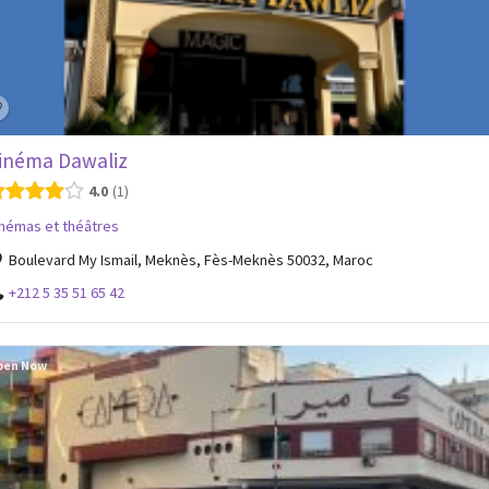
inéma Dawaliz
4.0
1
némas et théâtres
Boulevard My Ismail, Meknès, Fès-Meknès 50032, Maroc
+212 5 35 51 65 42
pen Now