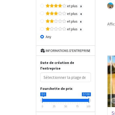
et plus
3
et plus
4
et plus
5
Affi
et plus
5
Any
INFORMATIONS D'ENTREPRISE
Date de création de
l'entreprise
Fourchette de prix
$ 0
$ 100
0
25
50
75
100
S