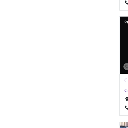
O
C
Cl
O