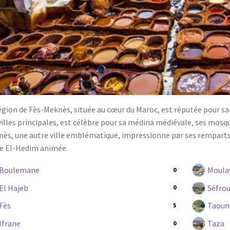
égion de Fès-Meknès, située au cœur du Maroc, est réputée pour sa r
villes principales, est célèbre pour sa médina médiévale, ses mosq
ès, une autre ville emblématique, impressionne par ses remparts 
e El-Hedim animée.
Boulemane
Moula
0
El Hajeb
Séfro
0
Fès
Taoun
5
Ifrane
Taza
0