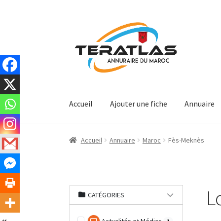
Aller
Aller
à
au
la
contenu
navigation
Accueil
Ajouter une fiche
Annuaire
Accueil
Annuaire
Maroc
Fès-Meknès
L
CATÉGORIES
1