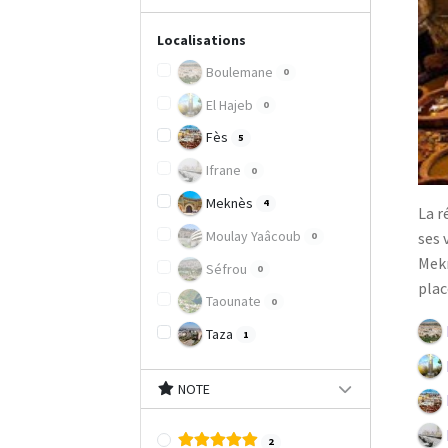
Localisations
Boulemane
0
El Hajeb
0
Fès
5
Ifrane
0
Meknès
4
La r
Moulay Yaâcoub
ses 
0
Mekn
Séfrou
0
plac
Taounate
0
Taza
1
NOTE
2