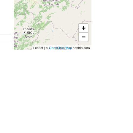
+
−
Leaflet
|
©
OpenStreetMap
contributors