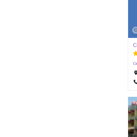
C
Ci
O