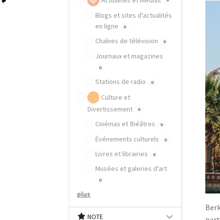
Actualités et Médias
Blogs et sites d'actualités
en ligne
0
Chaînes de télévision
0
Journaux et magazines
0
Stations de radio
0
Culture et
Divertissement
0
Cinémas et théâtres
0
Événements culturels
0
Livres et librairies
0
Musées et galeries d'art
0
plus
Berk
NOTE
part