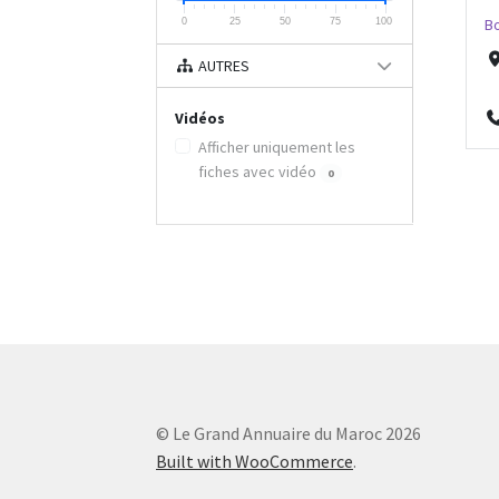
Bo
0
25
50
75
100
AUTRES
Vidéos
Afficher uniquement les
fiches avec vidéo
0
© Le Grand Annuaire du Maroc 2026
Built with WooCommerce
.