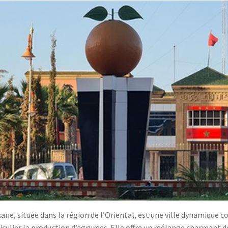
ane, située dans la région de l’Oriental, est une ville dynamique c
iculier la production d’agrumes. Elle offre un mélange charmant d