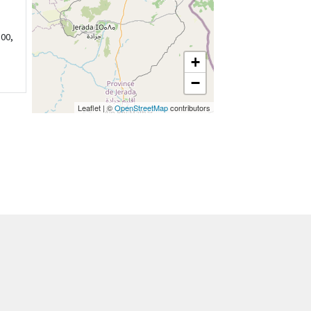
00,
+
−
Leaflet
|
©
OpenStreetMap
contributors