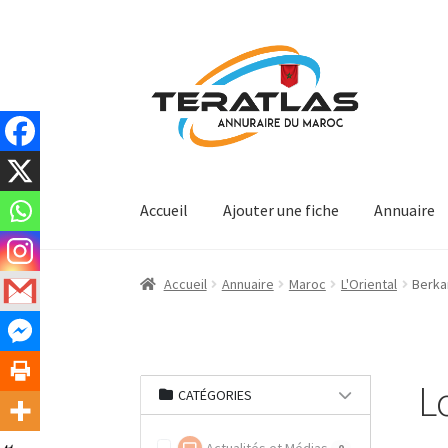
Aller
Aller
à
au
la
contenu
navigation
Accueil
Ajouter une fiche
Annuaire
Accueil
Annuaire
Maroc
L'Oriental
Berka
L
CATÉGORIES
0