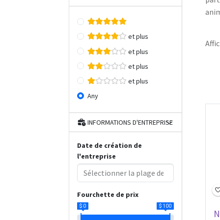
anim
et plus
Affic
et plus
et plus
et plus
Any
O
INFORMATIONS D'ENTREPRISE
Date de création de
l'entreprise
Fourchette de prix
$ 0
$ 100
N