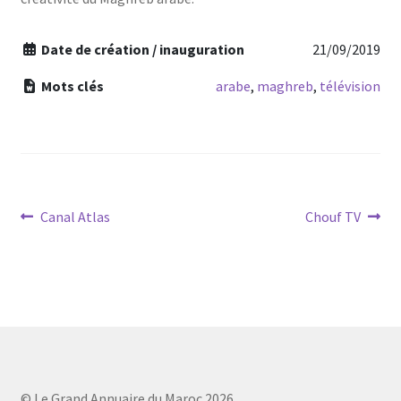
Date de création / inauguration
21/09/2019
Mots clés
arabe
,
maghreb
,
télévision
Navigation
Article
Article
Canal Atlas
Chouf TV
précédent :
suivant :
de
l’article
© Le Grand Annuaire du Maroc 2026