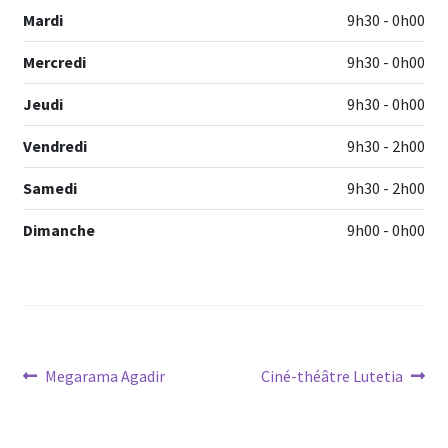
Mardi
9h30 - 0h00
Mercredi
9h30 - 0h00
Jeudi
9h30 - 0h00
Vendredi
9h30 - 2h00
Samedi
9h30 - 2h00
Dimanche
9h00 - 0h00
Navigation
Article
Article
Megarama Agadir
Ciné-théâtre Lutetia
précédent :
suivant :
de