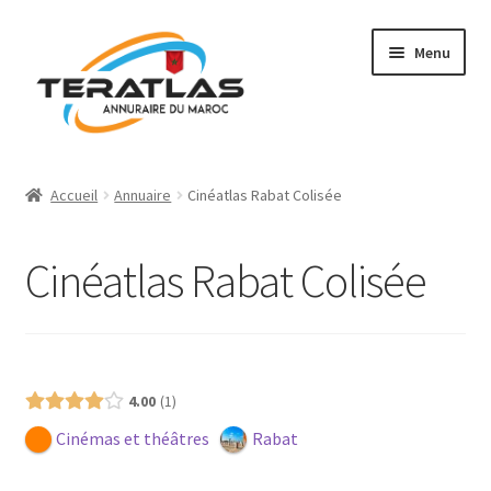
Aller
Aller
Menu
à
au
la
contenu
navigation
Accueil
Accueil
Annuaire
Cinéatlas Rabat Colisée
Ajouter une fiche
Cinéatlas Rabat Colisée
Annuaire
Régions et villes
Présence (Gratuit)
Mon compte
4.00
1
Cinémas et théâtres
Rabat