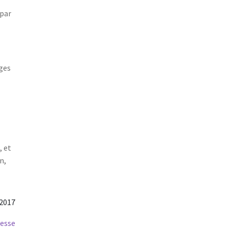
 par
ages
, et
n,
/2017
resse