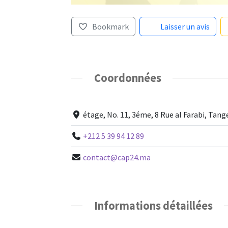
Bookmark
Laisser un avis
Coordonnées
étage, No. 11, 3éme, 8 Rue al Farabi, Ta
+212 5 39 94 12 89
contact@cap24.ma
Informations détaillées