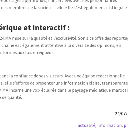
de reportages approfondis, d’interviews avec des personnalités
des membres de la société civile. Elle s’est également distinguée
ique et Interactif :
A mise sur la qualité et l’exclusivité. Son site offre des report
chaîne est également attentive à la diversité des opinions, en
formes aux lois en vigueur.
tant la confiance de ses visiteurs. Avec une équipe rédactionnelle
, elle s’efforce de présenter une information claire, transparente
.MA incarne une voix éclairée dans le paysage médiatique marocai
de qualité.
24/07
actualité
,
information
,
p