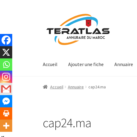
Aller
Aller
à
au
la
contenu
navigation
Accueil
Ajouter une fiche
Annuaire
Accueil
Annuaire
cap24.ma
cap24.ma