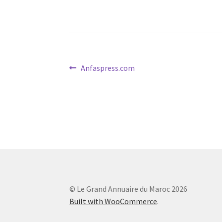
Navigation
Article
Anfaspress.com
précédent :
de
l’article
© Le Grand Annuaire du Maroc 2026
Built with WooCommerce
.