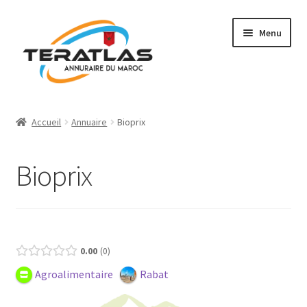
Aller
Aller
Menu
à
au
la
contenu
navigation
Accueil
Accueil
Annuaire
Bioprix
Ajouter une fiche
Bioprix
Annuaire
Régions et villes
Open Now
Présence (Gratuit)
Mon compte
0.00
0
Agroalimentaire
Rabat